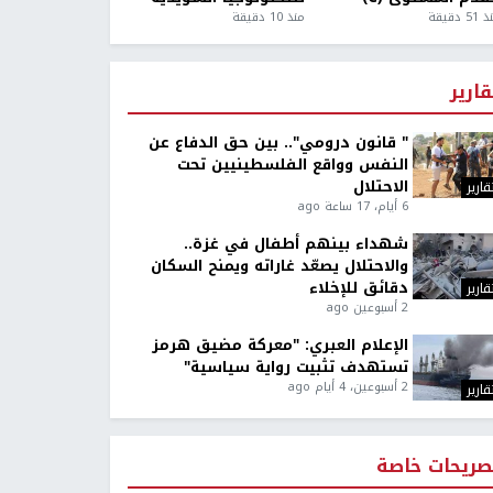
5 دقيقة
منذ 10 دقيقة
قارير
" قانون درومي".. بين حق الدفاع عن
النفس وواقع الفلسطينيين تحت
الاحتلال
قارير
6 أيام، 17 ساعة ago
شهداء بينهم أطفال في غزة..
والاحتلال يصعّد غاراته ويمنح السكان
دقائق للإخلاء
قارير
2 أسبوعين ago
الإعلام العبري: "معركة مضيق هرمز
تستهدف تثبيت رواية سياسية"
2 أسبوعين، 4 أيام ago
قارير
صريحات خاصة