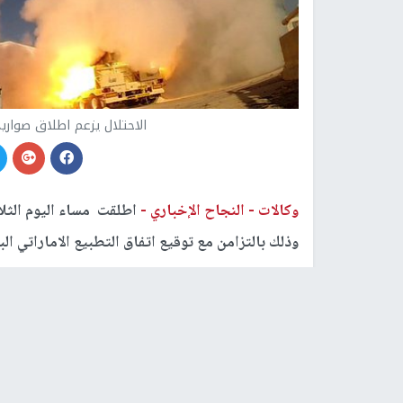
الاحتلال يزعم اطلاق صواري
وكالات -
النجاح الإخباري -
اطلقت مساء اليوم الثل
وذلك بالتزامن مع توقيع اتفاق التطبيع الاماراتي ال
وقال مراسل صحيفة "يديعوت" العبرية أن القبة ال
الساحلية المحتلة.
وأشار في تغريدة له إلى أن
غزة
تخاطب المجتمعين في