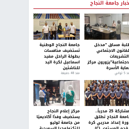
خبار جامعة النجاح
لبة مساق "مدخل
جامعة النجاح الوطنية
لقانون الاجتماعي
تستضيف منافسات
التشريعات
بطولة الراحل مفيد
لاجتماعية"يزورون مركز
اسماعيل لكرة اليد
ماية الأسرة
للناشئين
5 ثواني
منذ 48 دقيقة
بمشاركة 25 مدرباً..
مركز إعلام النجاح
امعة النجاح تطلق
يستضيف وفدًا أكاديميًا
ورة إعداد مدربي كرة
من جامعة لوليو
قدم المستوى (C)
للتكنولوجيا السويدية