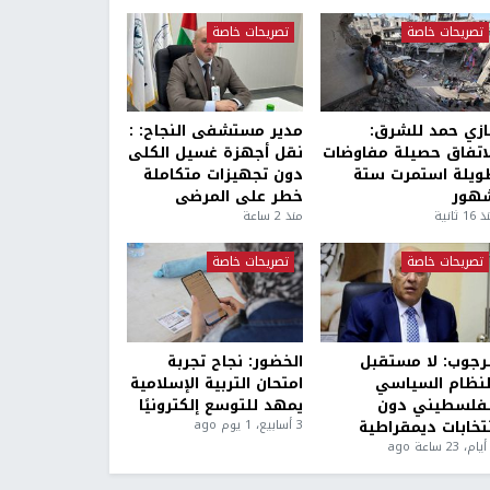
تصريحات خاصة
تصريحات خاصة
ازي حمد للشرق:
مدير مستشفى النجاح: :
لاتفاق حصيلة مفاوضات
نقل أجهزة غسيل الكلى
ويلة استمرت ستة
دون تجهيزات متكاملة
هور
خطر على المرضى
1 ثانية
منذ 2 ساعة
تصريحات خاصة
تصريحات خاصة
لرجوب: لا مستقبل
الخضور: نجاح تجربة
لنظام السياسي
امتحان التربية الإسلامية
لفلسطيني دون
يمهد للتوسع إلكترونيًا
نتخابات ديمقراطية
3 أسابيع، 1 يوم ago