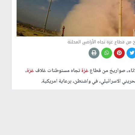
خ من قطاع غزة تجاه الأراضي المحلتة
اثاء، صواريخ من قطاع
غزة
تجاه مستوطنات غلاف
غزة
،
بحريني الاسرائيلي، في واشنطن، برعاية امريكية.
حديدية تصدت لصاروخين أطلقا تجاه مدينة عسقلان
 البيت الأبيض بالصواريخ.