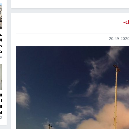
..
غ
2020-0
ا
ط
ش
منذ 6
ا
ل
ا
ا
3 أيام، 23 ساعة ago