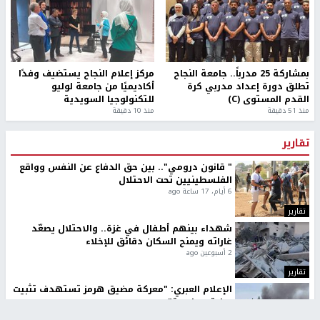
بمشاركة 25 مدرباً.. جامعة النجاح
مركز إعلام النجاح يستضيف وفدًا
تطلق دورة إعداد مدربي كرة
أكاديميًا من جامعة لوليو
القدم المستوى (C)
للتكنولوجيا السويدية
منذ 51 دقيقة
منذ 10 دقيقة
تقارير
" قانون درومي".. بين حق الدفاع عن النفس وواقع
الفلسطينيين تحت الاحتلال
6 أيام، 17 ساعة ago
تقارير
شهداء بينهم أطفال في غزة.. والاحتلال يصعّد
غاراته ويمنح السكان دقائق للإخلاء
2 أسبوعين ago
تقارير
الإعلام العبري: "معركة مضيق هرمز تستهدف تثبيت
رواية سياسية"
2 أسبوعين، 4 أيام ago