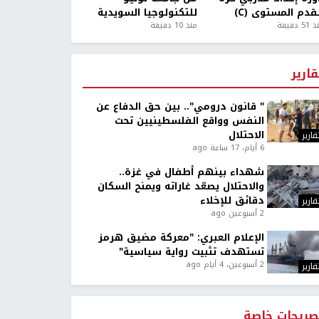
قدم المستوى (C)
للتكنولوجيا السويدية
5 دقيقة
منذ 10 دقيقة
قارير
" قانون درومي".. بين حق الدفاع عن
النفس وواقع الفلسطينيين تحت
الاحتلال
قارير
6 أيام، 17 ساعة ago
شهداء بينهم أطفال في غزة..
والاحتلال يصعّد غاراته ويمنح السكان
دقائق للإخلاء
قارير
2 أسبوعين ago
الإعلام العبري: "معركة مضيق هرمز
تستهدف تثبيت رواية سياسية"
2 أسبوعين، 4 أيام ago
قارير
صريحات خاصة