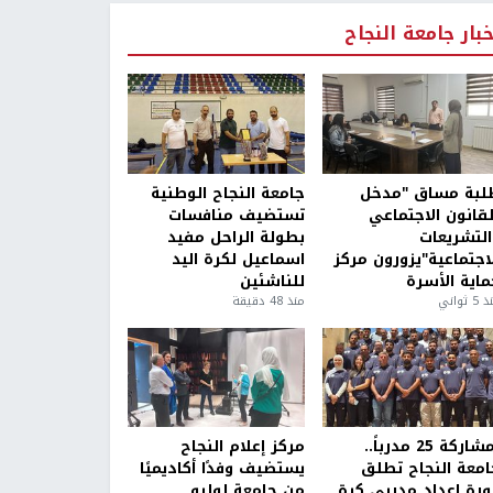
خبار جامعة النجاح
لبة مساق "مدخل
جامعة النجاح الوطنية
لقانون الاجتماعي
تستضيف منافسات
التشريعات
بطولة الراحل مفيد
لاجتماعية"يزورون مركز
اسماعيل لكرة اليد
ماية الأسرة
للناشئين
5 ثواني
منذ 48 دقيقة
بمشاركة 25 مدرباً..
مركز إعلام النجاح
امعة النجاح تطلق
يستضيف وفدًا أكاديميًا
ورة إعداد مدربي كرة
من جامعة لوليو