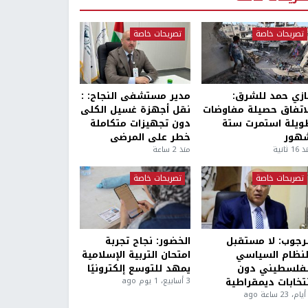
تصريحات خاصة
تصريحات خاصة
ازي حمد للشرق:
مدير مستشفى النجاح: :
لاتفاق حصيلة مفاوضات
نقل أجهزة غسيل الكلى
ويلة استمرت ستة
دون تجهيزات متكاملة
هور
خطر على المرضى
1 ثانية
منذ 2 ساعة
تصريحات خاصة
تصريحات خاصة
لرجوب: لا مستقبل
الخضور: نجاح تجربة
لنظام السياسي
امتحان التربية الإسلامية
لفلسطيني دون
يمهد للتوسع إلكترونيًا
نتخابات ديمقراطية
3 أسابيع، 1 يوم ago