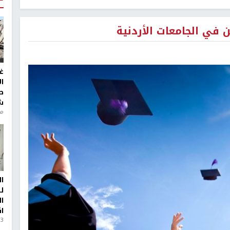
ن في الجامعات الأردنية
غ
ا
ط
ش
منذ 6
ا
ل
ا
ا
3 أيام، 23 ساعة ago