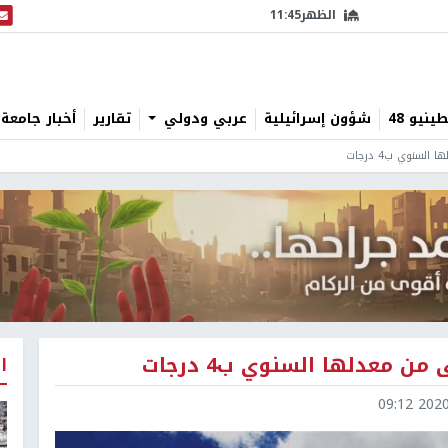
الظهر
11:45
البث
نيو 48
شؤون إسرائيلية
عربي ودولي
تقارير
أخبار جامعة 
نوي ب4 درجات
معدلها السنوي ب4 درجات
ا
2020-0