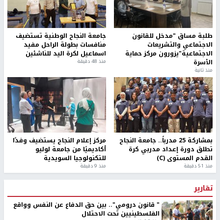
طلبة مساق "مدخل للقانون
جامعة النجاح الوطنية تستضيف
الاجتماعي والتشريعات
منافسات بطولة الراحل مفيد
الاجتماعية"يزورون مركز حماية
اسماعيل لكرة اليد للناشئين
الأسرة
منذ 48 دقيقة
منذ ثانية
بمشاركة 25 مدرباً.. جامعة النجاح
مركز إعلام النجاح يستضيف وفدًا
تطلق دورة إعداد مدربي كرة
أكاديميًا من جامعة لوليو
القدم المستوى (C)
للتكنولوجيا السويدية
منذ 51 دقيقة
منذ 9 دقيقة
تقارير
" قانون درومي".. بين حق الدفاع عن النفس وواقع
الفلسطينيين تحت الاحتلال