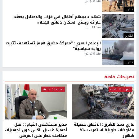
منذ 8 ثواني
تقارير
شهداء بينهم أطفال في غزة.. والاحتلال يصعّد
غاراته ويمنح السكان دقائق للإخلاء
منذ 11 ثانية
تقارير
الإعلام العبري: "معركة مضيق هرمز تستهدف تثبيت
رواية سياسية"
منذ 9 ثواني
تقارير
تصريحات خاصة
تصريحات خاصة
تصريحات خاصة
غازي حمد للشرق: الاتفاق حصيلة
مدير مستشفى النجاح: : نقل
مفاوضات طويلة استمرت ستة
أجهزة غسيل الكلى دون تجهيزات
شهور
متكاملة خطر على المرضى