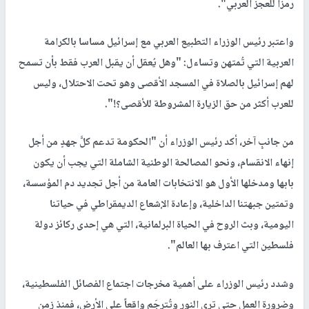
رمزاً للعجز العربي".
واعتبر رئيس الوزراء التطبيع العربي مع إسرائيل مساسا بالكرامة
العربية التي تُمتهن وتساءل: "وهل يُعقل أن يقبل العرب فقط بأن تسمح
لهم إسرائيل بالصلاة في المسجد الأقصى وهو تحت الاحتلال، وليس
للعرب أكثر من حق الزيارة المشروطة للأقصى؟!".
من جانبٍ آخر، أكد رئيس الوزراء أن "الحكومة تدعم كلَّ جهدٍ من أجل
إنهاء الانقسام، ونحو المصالحة الوطنية الشاملة التي يجب أن يكون
بابها ومدخلها الأول هو الانتخابات العامة من أجل تجديد دم المؤسسة،
وتمتين جبهتنا الداخلية، وإعادة الإشعاع الديمقراطي في حياتنا
اليومية، وبث الروح في الحياة البرلمانية، التي هي إحدى ركائز دولة
فلسطين التي اعترف بها العالم".
وشدد رئيس الوزراء على أهمية مخرجات اجتماع الفصائل الفلسطينية،
وضرورة العمل حتى ترى النور وتُترجَم واقعاً على الأرض، فمنذ زمنٍ