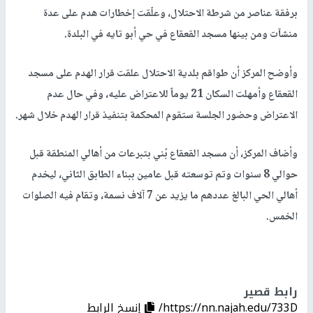
برفقة عناصر من شرطة الاحتلال، وعلّقت إخطارات هدم على عدة
منشآت ومن بينها مسجد القعقاع في حي أبو تايه في البلدة.
وأوضح المركز أن طواقم بلدية الاحتلال علقت قرار الهدم على مسجد
القعقاع وأمهلت السكان 21 يوماً للاعتراض عليه، وفي حال عدم
الاعتراض وحضور الجلسة ستقوم المحكمة بتنفيذ قرار الهدم خلال شهر.
وأضاف المركز، أن مسجد القعقاع بُني بتبرعات من أهالي المنطقة قبل
حوالي 8 سنوات وتم توسعته قبل عامين ببناء الطابق الثاني، ليخدم
أهالي الحي البالغ عددهم ما يزيد عن 7 آلاف نسمة، وتقام فيه الصلوات
الخمس.
رابط قصير
https://nn.najah.edu/733D/
إنسخ الرابط