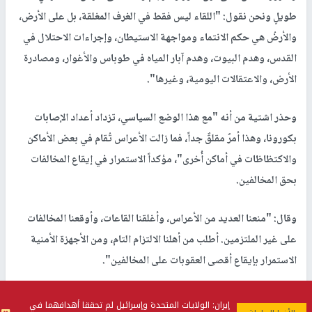
طويلٍ ونحن نقول: "اللقاء ليس فقط في الغرف المغلقة، بل على الأرض،
والأرضُ هي حكم الانتماء ومواجهة الاستيطان، وإجراءات الاحتلال في
القدس، وهدم البيوت، وهدم آبار المياه في طوباس والأغوار، ومصادرة
الأرض، والاعتقالات اليومية، وغيرها".
وحذر اشتية من أنه "مع هذا الوضع السياسي، تزداد أعداد الإصابات
بكورونا، وهذا أمرٌ مقلقٌ جداً، فما زالت الأعراس تُقام في بعض الأماكن
والاكتظاظات في أماكن أُخرى"، مؤكداً الاستمرار في إيقاع المخالفات
بحق المخالفين.
وقال: "منعنا العديد من الأعراس، وأغلقنا القاعات، وأوقعنا المخالفات
على غير الملتزمين. أطلب من أهلنا الالتزام التام، ومن الأجهزة الأمنية
الاستمرار بإيقاع أقصى العقوبات على المخالفين".
وأكد أن الحكومة تراقب حتى نهاية الأُسبوع الالتزام بالتعليمات
إيران: الولايات المتحدة وإسرائيل لم تحققا أهدافهما في