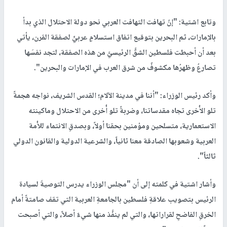
وتابع اشتية: "إنّ تهافت التهافت العربي نحو دولة الاحتلال الذي بدأ
بالإمارات، ثم البحرين بتوقيع اتفاق استسلامٍ عربيٍّ لصفقة القرن، يأتي
بعد أن أحبطت فلسطين الشقَّ الرئيسيَّ من هذه الصفقة، لتجد نفسَها
تصارعُ وظهرُها مكشوفٌ من شرق العرب في الإمارات والبحرين".
وأكد رئيس الوزراء: "أننا في مدينة الآلام؛ القدس الشريف، نواجه هجمةً
تلو الأُخرى تجاه مقدساتنا، وضربةً تلو أُخرى من الاحتلال وماكينته
الاستعمارية، متسلحين ومؤمنين بحقنا أولاً، وبصدقِ الانتماء للأُمة
العربية وشعوبها الصادقة معنا ثانياً، والشرعية الدولية والقانون الدولي
ثالثاً".
وأشار اشتية في كلمته إلى أن "مجلس الوزراء يدرس التوصيةَ لسيادة
الرئيس بتصويب علاقةِ فلسطين بالجامعةِ العربية التي تقف صامتةً أمام
الخرقِ الفاضحِ لقراراتها، والتي لم ينفَّذ منها شيءٌ أصلاً، والتي أصبحت