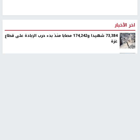
اخر الأخبار
73,384 شهيدا و174,242 مصابا منذ بدء حرب الإبادة على قطاع
غزة
الولايات المتحدة تضغط على اسرائيل لوقف إطلاق نار لمدة
أسبوعين في غزة
تقرير: رموز متطرفة في المستوطنات تحرض على ارتكاب جرائم
بحق الفلسطينيين
قوى رام الله والبيرة تدعو لحوار وطني يضع استراتيجية
كفاحية لمواجهة الاحتلال
سلطة المياه تطلق مشروعا وطنيا يقود التحول نحو تشغيل
مرافق المياه بالطاقة الشمسية
الإعصار "دولفين" يضرب أوكيناوا باليابان والصين تستعد