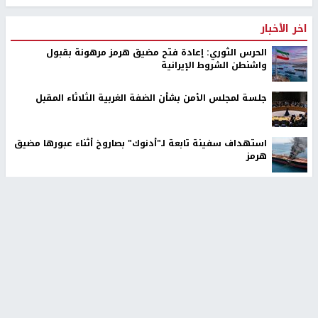
اخر الأخبار
الحرس الثوري: إعادة فتح مضيق هرمز مرهونة بقبول
واشنطن الشروط الإيرانية
جلسة لمجلس الأمن بشأن الضفة الغربية الثلاثاء المقبل
استهداف سفينة تابعة لـ"أدنوك" بصاروخ أثناء عبورها مضيق
هرمز
مستوطن يطلق مواشيه في أراضي الطيبة شرق رام الله
تقرير: تصاعد التحريض في أوساط المستوطنين ضد
الفلسطينيين
معالي وزير التربية: لا تجعلوا أطفالنا حقلًا لتجربة غير مكتملة