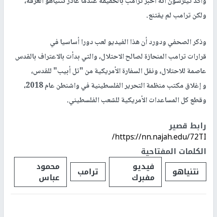
وأكد تيلرسون أنه أخبر ترامب بالحقيقة عندما غادر نتنياهو الغرفة،
ولكن ترامب لم يقتنع.
وذكر الصحفي ودورد أن هذا الفيديو لعب دورا أساسيا في
قرارات ترامب المنحازة لصالح الاحتلال، والتي بدأت بالاعتراف بالقدس
عاصمة للاحتلال، ونقل السفارة الأمريكية من "تل أبيب" للقدس،
و إغلاق مكتب منظمة التحرير الفلسطينية في واشنطن عام 2018،
وقطع كل المساعدات الأمريكية للشعب الفلسطيني.
رابط قصير
https://nn.najah.edu/72TI/
الكلمات المفتاحية
فيديو
محمود
نتنياهو
ترامب
مفبرك
عباس