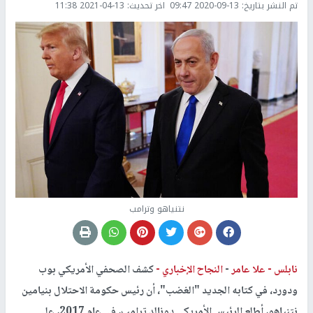
تم النشر بتاريخ:
2020-09-13 09:47
اخر تحديث:
2021-04-13 11:38
نتنياهو وترامب
نابلس -
علا عامر
-
النجاح الإخباري -
كشف الصحفي الأمريكي بوب
ودورد، في كتابه الجديد "الغضب"، أن رئيس حكومة الاحتلال بنيامين
نتنياهو، أطلع الرئيس الأمريكي دونالد ترامب، في عام 2017، على