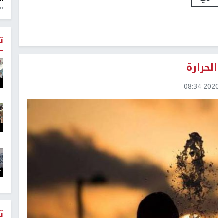
منذ 1
ت
لحرارة
ت
2020-0
ت
ت
ت