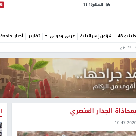
الظهر
11:45
البث
نيو 48
شؤون إسرائيلية
عربي ودولي
تقارير
أخبار جامعة 
دار العنصري
محاذاة الجدار العنصري
ا
2020-0