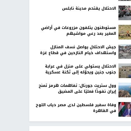
الاحتلال يقتحم مدينة نابلس
مستوطنون يتلفون مزروعات في أراضي
المغير بعد رعي مواشيهم
جيش الاحتلال يواصل نسف المنازل
واستهداف خيام النازحين في قطاع غزة
الاحتلال يستولي على منزل في عرابة
جنوب جنين ويحوّله إلى ثكنة عسكرية
وول ستريت جورنال: تفاهمات هرمز تمنح
إيران نفوذًا فعليًا على المضيق
وفاة سفير فلسطين لدى مصر دياب اللوح
في القاهرة