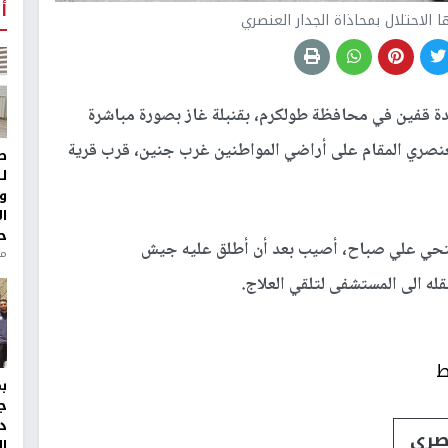
أ
 الاحتلال بمحاذاة الجدار العنصري
دة قفين في محافظة طولكرم، بقنبلة غاز بصورة مباشرة
لعنصري المقام على أراضي المواطنين غرب جنين، قرب قرية
ط
ل
و
ا
ح
فتحي علي صباح، أصيب بعد أن أطلق عليه جيش
منذ 
له الى المستشفى لتلقي العلاج.
ط
ج
د
صري
ال