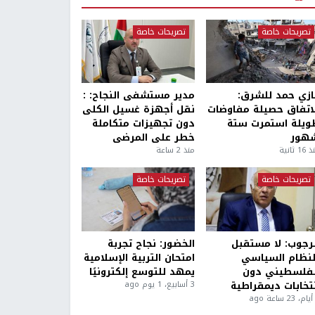
تصريحات خاصة
تصريحات خاصة
ازي حمد للشرق:
مدير مستشفى النجاح: :
لاتفاق حصيلة مفاوضات
نقل أجهزة غسيل الكلى
ويلة استمرت ستة
دون تجهيزات متكاملة
هور
خطر على المرضى
1 ثانية
منذ 2 ساعة
تصريحات خاصة
تصريحات خاصة
لرجوب: لا مستقبل
الخضور: نجاح تجربة
لنظام السياسي
امتحان التربية الإسلامية
لفلسطيني دون
يمهد للتوسع إلكترونيًا
نتخابات ديمقراطية
3 أسابيع، 1 يوم ago