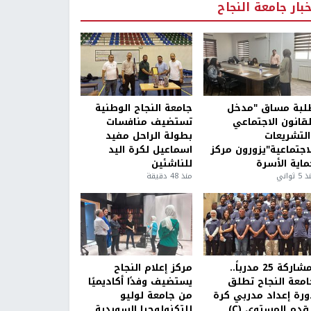
خبار جامعة النجاح
لبة مساق "مدخل
جامعة النجاح الوطنية
لقانون الاجتماعي
تستضيف منافسات
التشريعات
بطولة الراحل مفيد
لاجتماعية"يزورون مركز
اسماعيل لكرة اليد
ماية الأسرة
للناشئين
5 ثواني
منذ 48 دقيقة
بمشاركة 25 مدرباً..
مركز إعلام النجاح
امعة النجاح تطلق
يستضيف وفدًا أكاديميًا
ورة إعداد مدربي كرة
من جامعة لوليو
قدم المستوى (C)
للتكنولوجيا السويدية