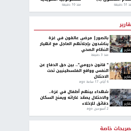
5 دقيقة
منذ 10 دقيقة
قارير
بالصور| مرضى عالقون في غزة
يناشدون بإجلائهم العاجل مع انهيار
النظام الصحي
قارير
منذ 3 دقيقة
" قانون درومي".. بين حق الدفاع عن
النفس وواقع الفلسطينيين تحت
الاحتلال
قارير
6 أيام، 17 ساعة ago
شهداء بينهم أطفال في غزة..
والاحتلال يصعّد غاراته ويمنح السكان
دقائق للإخلاء
قارير
2 أسبوعين ago
صريحات خاصة