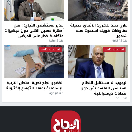
غازي حمد للشرق: الاتفاق حصيلة
مدير مستشفى النجاح: : نقل
مفاوضات طويلة استمرت ستة
أجهزة غسيل الكلى دون تجهيزات
شهور
متكاملة خطر على المرضى
منذ 12 ثانية
منذ 2 ساعة
تصريحات خاصة
تصريحات خاصة
الرجوب: لا مستقبل للنظام
الخضور: نجاح تجربة امتحان التربية
السياسي الفلسطيني دون
الإسلامية يمهد للتوسع إلكترونيًا
انتخابات ديمقراطية
1 شهر ago
منذ ساعة