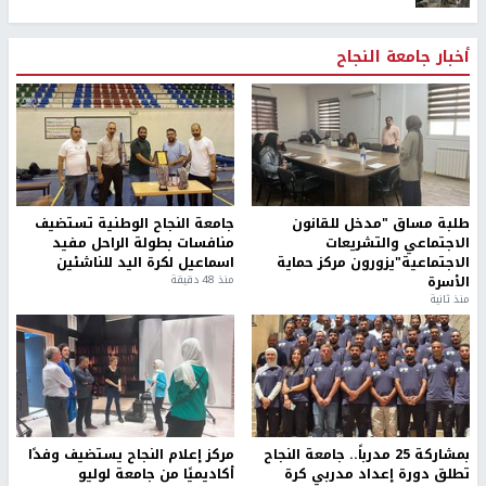
أخبار جامعة النجاح
طلبة مساق "مدخل للقانون
جامعة النجاح الوطنية تستضيف
الاجتماعي والتشريعات
منافسات بطولة الراحل مفيد
الاجتماعية"يزورون مركز حماية
اسماعيل لكرة اليد للناشئين
الأسرة
منذ 48 دقيقة
منذ ثانية
بمشاركة 25 مدرباً.. جامعة النجاح
مركز إعلام النجاح يستضيف وفدًا
تطلق دورة إعداد مدربي كرة
أكاديميًا من جامعة لوليو