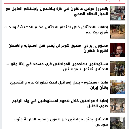
بالصور| مرضى عالقون في غزة يناشدون بإجلائهم العاجل مع
انهيار النظام الصحي
إصابات بالاختناق خلال اقتحام الاحتلال مخيم الدهيشة وبلدات
شرق بيت لحم
مسؤول إيراني: مضيق هرمز لن يُفتح قبل استجابة واشنطن
لشروط طهران
مستوطنون يهاجمون المواطنين قرب مسجد في إذنا وقوات
الاحتلال تعتقل 7 مواطنين
قائد «سنتكوم» يصل إسرائيل لبحث تطورات غزة والتنسيق
بشأن إيران
إصابة 6 مواطنين خلال هجوم لمستوطنين في واد الرخيم
جنوب الخليل
الاحتلال يحتجز مواطنين من طمون ومخيم الفارعة جنوب
طوباس