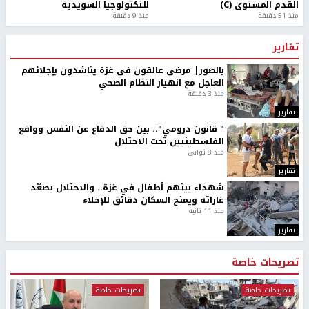
القدم المستوى (C)
للتكنولوجيا السويدية
منذ 51 دقيقة
منذ 9 دقيقة
تقارير
بالصور| مرضى عالقون في غزة يناشدون بإجلائهم
العاجل مع انهيار النظام الصحي
منذ 3 دقيقة
تقارير
" قانون درومي".. بين حق الدفاع عن النفس وواقع
الفلسطينيين تحت الاحتلال
منذ 8 ثواني
تقارير
شهداء بينهم أطفال في غزة.. والاحتلال يصعّد
غاراته ويمنح السكان دقائق للإخلاء
منذ 11 ثانية
تقارير
تصريحات خاصة
تصريحات خاصة
تصريحات خاصة