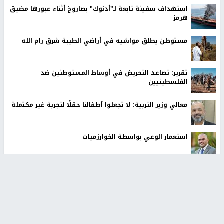
استهداف سفينة تابعة لـ"أدنوك" بصاروخ أثناء عبورها مضيق
هرمز
مستوطن يطلق مواشيه في أراضي الطيبة شرق رام الله
تقرير: تصاعد التحريض في أوساط المستوطنين ضد
الفلسطينيين
معالي وزير التربية: لا تجعلوا أطفالنا حقلًا لتجربة غير مكتملة
استعمار الوعي بواسطة الخوارزميات
أخبار جامعة النجاح