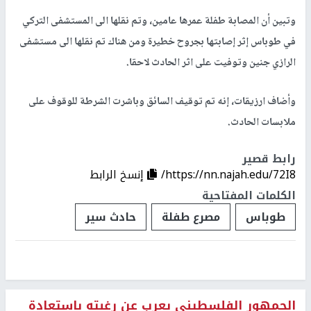
وتبين أن المصابة طفلة عمرها عامين، وتم نقلها الى المستشفى التركي
في طوباس إثر إصابتها بجروح خطيرة ومن هناك تم نقلها الى مستشفى
الرازي جنين وتوفيت على اثر الحادث لاحقا.
وأضاف ارزيقات، إنه تم توقيف السائق وباشرت الشرطة للوقوف على
ملابسات الحادث.
رابط قصير
https://nn.najah.edu/72I8/
إنسخ الرابط
الكلمات المفتاحية
طوباس
مصرع طفلة
حادث سير
الجمهور الفلسطيني يعرب عن رغبته باستعادة