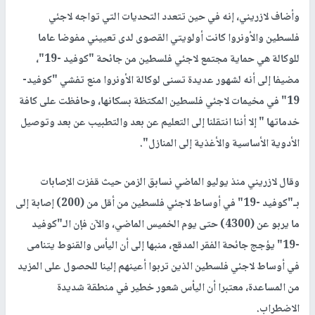
وأضاف لازريني، إنه في حين تتعدد التحديات التي تواجه لاجئي
فلسطين والأونروا كانت أولويتي القصوى لدى تعييني مفوضا عاما
للوكالة هي حماية مجتمع لاجئي فلسطين من جائحة "كوفيد -19"،
مضيفا إلى أنه لشهور عديدة تسنى لوكالة الأونروا منع تفشي "كوفيد-
19" في مخيمات لاجئي فلسطين المكتظة بسكانها، وحافظت على كافة
خدماتها " إلا أننا انتقلنا إلى التعليم عن بعد والتطبيب عن بعد وتوصيل
الأدوية الأساسية والأغذية إلى المنازل".
وقال لازريني منذ يوليو الماضي نسابق الزمن حيث قفزت الإصابات
بـ"كوفيد -19" في أوساط لاجئي فلسطين من أقل من (200) إصابة إلى
ما يربو عن (4300) حتى يوم الخميس الماضي، والآن فإن الـ"كوفيد
-19" يؤجج جائحة الفقر المدقع، منبها إلى أن اليأس والقنوط يتنامى
في أوساط لاجئي فلسطين الذين تربوا أعينهم إلينا للحصول على المزيد
من المساعدة، معتبرا أن اليأس شعور خطير في منطقة شديدة
الاضطراب.