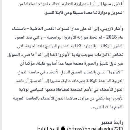
أفضل ، منبها إلى أن استمرارية التعليم تتطلب نموذجا مختلفا من
التمويل وموازناتنا معدة مسبقا وهي قابلة للتنبؤ.
وأشار لازريني، إلى أنه على مدار السنوات الخمس الماضية – باستثناء
عام 2018 – لم تحظ موازنة الأونروا البرامجية – والتي تعد العمود
الفقري للوكالة – بالموارد الكافية لتقديم البرامج ذات الجودة التي
تضاهي الالتزامات بموجب ولاية الأونروا لافتا إلى أنه "ما فتيء التمويل
غير قابل للتنبؤ والصورة معتمة فيما عدا أسابيع قليلة، مؤكدا أن
"الأونروا" تدين بالتقدير العميق للدول الأعضاء في جامعة الدول
العربية الداعمة للوكالة بتبرعات مالية، مشيرا إلى أنه سبق أن ناشد
الدول الأعضاء في الأمم المتحدة لمضاهاة دعمها السياسي لولاية
الأونروا بما يكفي من موارد، مناشدا الدول الأعضاء بالجامعة العربية
للقيام بذات الشيء .
رابط قصير
https://nn.najah.edu/72F7/
إنسخ الرابط