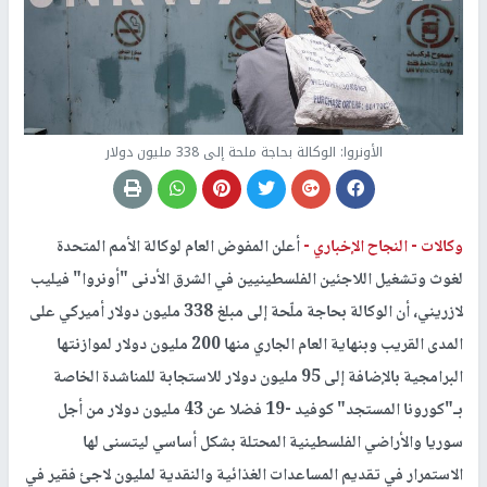
الأونروا: الوكالة بحاجة ملحة إلى 338 مليون دولار
وكالات -
النجاح الإخباري -
أعلن المفوض العام لوكالة الأمم المتحدة
لغوث وتشغيل اللاجئين الفلسطينيين في الشرق الأدنى "أونروا" فيليب
لازريني، أن الوكالة بحاجة ملّحة إلى مبلغ 338 مليون دولار أميركي على
المدى القريب وبنهاية العام الجاري منها 200 مليون دولار لموازنتها
البرامجية بالإضافة إلى 95 مليون دولار للاستجابة للمناشدة الخاصة
بـ"كورونا المستجد" كوفيد -19 فضلا عن 43 مليون دولار من أجل
سوريا والأراضي الفلسطينية المحتلة بشكل أساسي ليتسنى لها
الاستمرار في تقديم المساعدات الغذائية والنقدية لمليون لاجئ فقير في