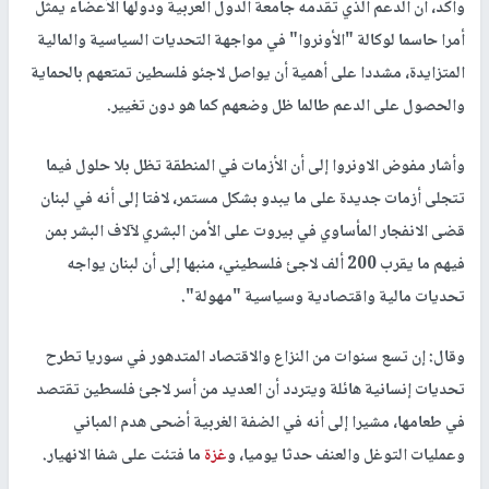
وأكد، أن الدعم الذي تقدمه جامعة الدول العربية ودولها الأعضاء يمثل
أمرا حاسما لوكالة "الأونروا" في مواجهة التحديات السياسية والمالية
المتزايدة، مشددا على أهمية أن يواصل لاجئو فلسطين تمتعهم بالحماية
والحصول على الدعم طالما ظل وضعهم كما هو دون تغيير.
وأشار مفوض الاونروا إلى أن الأزمات في المنطقة تظل بلا حلول فيما
تتجلى أزمات جديدة على ما يبدو بشكل مستمر، لافتا إلى أنه في لبنان
قضى الانفجار المأساوي في بيروت على الأمن البشري لآلاف البشر بمن
فيهم ما يقرب 200 ألف لاجئ فلسطيني، منبها إلى أن لبنان يواجه
تحديات مالية واقتصادية وسياسية "مهولة".
وقال: إن تسع سنوات من النزاع والاقتصاد المتدهور في سوريا تطرح
تحديات إنسانية هائلة ويتردد أن العديد من أسر لاجئ فلسطين تقتصد
في طعامها، مشيرا إلى أنه في الضفة الغربية أضحى هدم المباني
وعمليات التوغل والعنف حدثا يوميا، و
غزة
ما فتئت على شفا الانهيار.