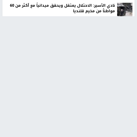
نادي الأسير: الاحتلال يعتقل ويحقق ميدانياً مع أكثر من 60
مواطناً من مخيم قلنديا
نادي الأسير: الاحتلال يتحمل مسؤولية حياة الأسير أبو صفية
ويطالب بتدخل دولي عاجل
الاحتلال يخطر بإخلاء 4 مساكن ومنشآت في خلة الضبع
بمسافر يطا
الاحتلال يقتحم مخيم عسكر شرق نابلس
مستوطنون يسيّجون أراضي في الأغوار الشمالية
أخبار جامعة النجاح