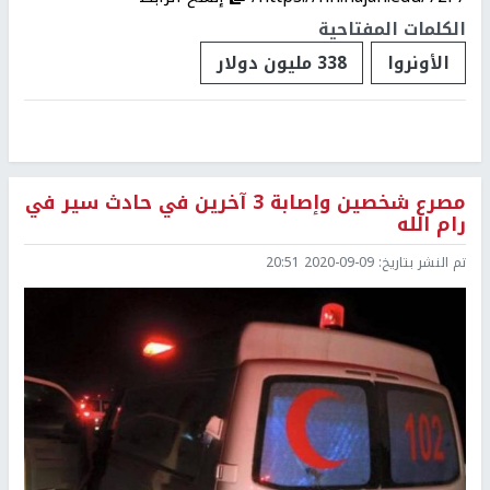
الكلمات المفتاحية
الأونروا
338 مليون دولار
مصرع شخصين وإصابة 3 آخرين في حادث سير في
رام الله
تم النشر بتاريخ:
2020-09-09 20:51