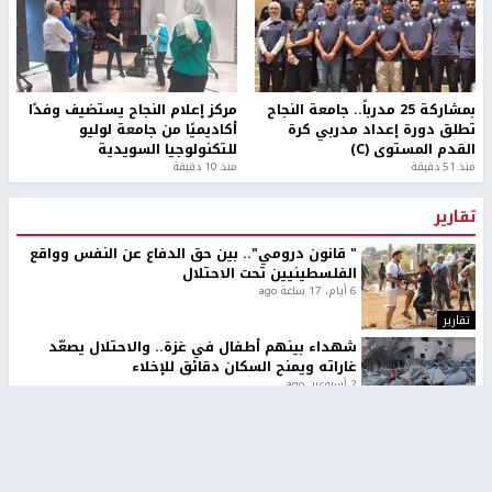
بمشاركة 25 مدرباً.. جامعة النجاح
مركز إعلام النجاح يستضيف وفدًا
تطلق دورة إعداد مدربي كرة
أكاديميًا من جامعة لوليو
القدم المستوى (C)
للتكنولوجيا السويدية
منذ 51 دقيقة
منذ 10 دقيقة
تقارير
" قانون درومي".. بين حق الدفاع عن النفس وواقع
الفلسطينيين تحت الاحتلال
6 أيام، 17 ساعة ago
تقارير
شهداء بينهم أطفال في غزة.. والاحتلال يصعّد
غاراته ويمنح السكان دقائق للإخلاء
2 أسبوعين ago
تقارير
الإعلام العبري: "معركة مضيق هرمز تستهدف تثبيت
رواية سياسية"
2 أسبوعين، 4 أيام ago