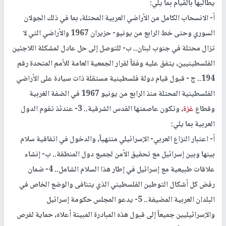
يطالبها بالقيام بما يلي:
أ- الانسحاب الكامل من الأراضي العربية المحتلة، بما في ذلك الجولان
السوري وحتى خط الرابع من يونيو- حزيران 1967 والأراضي التي لا
تزال محتلة في جنوب لبنان.. ب- للتوصل إلى حل عادل لمشكلة اللاجئين
الفلسطينيين، يتفق عليه وفقاً لقرار الجمعية العامة للأمم المتحدة رقم
194.. ج - قبول قيام دولة فلسطينية مستقلة ذات سيادة على الأراضي
الفلسطينية المحتلة منذ الرابع من يونيو 1967 في الضفة الغربية
وقطاع
غزة
، وتكون عاصمتها القدس الشرقية.. 3- عندئذ تقوم الدول
العربية بما يلي:
أ- اعتبار النزاع العربي- الإسرائيلي منتهياً، والدخول في اتفاقية سلام
بينها وبين إسرائيل مع تحقيق الأمن لجميع دول المنطقة.. ب- إنشاء
علاقات طبيعية مع إسرائيل في إطار هذا السلام الشامل.. 4- ضمان
رفض كل أشكال التوطين الفلسطيني الذي يتنافى والوضع الخاص في
البلدان العربية المضيفة.. 5- يدعو المجلس حكومة إسرائيل
والإسرائيليين جميعاً إلى قبول هذه المبادرة المبينة أعلاه، حماية لفرص