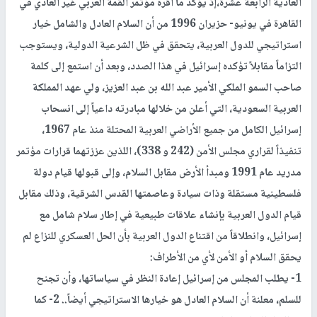
العادية الرابعة عشرة،إذ يؤكد ما أقره مؤتمر القمة العربي غير العادي في
القاهرة في يونيو- حزيران 1996 من أن السلام العادل والشامل خيار
استراتيجي للدول العربية، يتحقق في ظل الشرعية الدولية، ويستوجب
التزاماً مقابلاً تؤكده إسرائيل في هذا الصدد، وبعد أن استمع إلى كلمة
صاحب السمو الملكي الأمير عبد الله بن عبد العزيز، ولي عهد المملكة
العربية السعودية، التي أعلن من خلالها مبادرته داعياً إلى انسحاب
إسرائيل الكامل من جميع الأراضي العربية المحتلة منذ عام 1967،
تنفيذاً لقراري مجلس الأمن (242 و 338)، اللذين عززتهما قرارات مؤتمر
مدريد عام 1991 ومبدأ الأرض مقابل السلام، وإلى قبولها قيام دولة
فلسطينية مستقلة وذات سيادة وعاصمتها القدس الشرقية، وذلك مقابل
قيام الدول العربية بإنشاء علاقات طبيعية في إطار سلام شامل مع
إسرائيل، وانطلاقاً من اقتناع الدول العربية بأن الحل العسكري للنزاع لم
يحقق السلام أو الأمن لأي من الأطراف:
1- يطلب المجلس من إسرائيل إعادة النظر في سياساتها، وأن تجنح
للسلم، معلنة أن السلام العادل هو خيارها الاستراتيجي أيضاً.. 2- كما