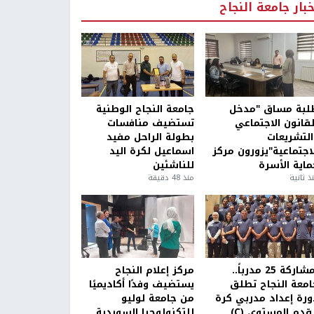
خبار جامعة النجاح
لبة مساق "مدخل
جامعة النجاح الوطنية
لقانون الاجتماعي
تستضيف منافسات
التشريعات
بطولة الراحل مفيد
لاجتماعية"يزورون مركز
اسماعيل لكرة اليد
ماية الأسرة
للناشئين
ذ ثانية
منذ 48 دقيقة
بمشاركة 25 مدرباً..
مركز إعلام النجاح
امعة النجاح تطلق
يستضيف وفدًا أكاديميًا
ورة إعداد مدربي كرة
من جامعة لوليو
قدم المستوى (C)
للتكنولوجيا السويدية