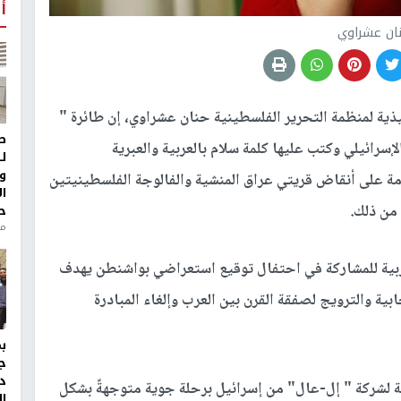
أ
ان عشراوي
ذية لمنظمة التحرير الفلسطينية حنان عشراوي، إن طائرة "
ط
إسرائيلي وكتب عليها كلمة سلام بالعربية والعبرية
ل
و
مة على أنقاض قريتي عراق المنشية والفالوجة الفلسطينيتين
ا
من ذلك.
ح
من
بية للمشاركة في احتفال توقيع استعراضي بواشنطن يهدف
بية والترويج لصفقة القرن بين العرب وإلغاء المبادرة
ج
د
بعة لشركة " إل-عال" من إسرائيل برحلة جوية متوجهةً بشكل
ال