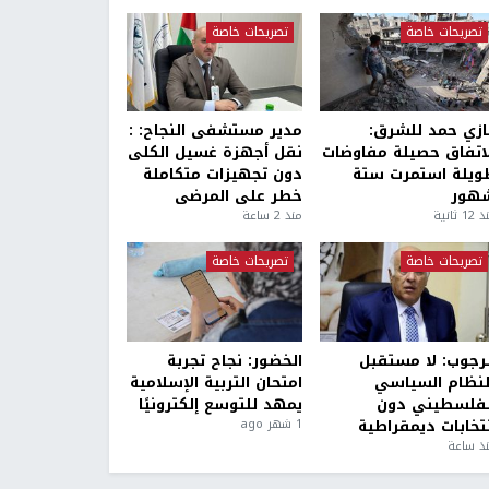
تصريحات خاصة
تصريحات خاصة
ازي حمد للشرق:
مدير مستشفى النجاح: :
لاتفاق حصيلة مفاوضات
نقل أجهزة غسيل الكلى
ويلة استمرت ستة
دون تجهيزات متكاملة
هور
خطر على المرضى
1 ثانية
منذ 2 ساعة
تصريحات خاصة
تصريحات خاصة
لرجوب: لا مستقبل
الخضور: نجاح تجربة
لنظام السياسي
امتحان التربية الإسلامية
لفلسطيني دون
يمهد للتوسع إلكترونيًا
نتخابات ديمقراطية
1 شهر ago
ذ ساعة