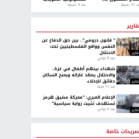
5 دقيقة
منذ 9 دقيقة
قارير
" قانون درومي".. بين حق الدفاع عن
النفس وواقع الفلسطينيين تحت
الاحتلال
قارير
منذ 8 ثواني
شهداء بينهم أطفال في غزة..
والاحتلال يصعّد غاراته ويمنح السكان
دقائق للإخلاء
قارير
منذ 11 ثانية
الإعلام العبري: "معركة مضيق هرمز
تستهدف تثبيت رواية سياسية"
منذ 9 ثواني
قارير
صريحات خاصة