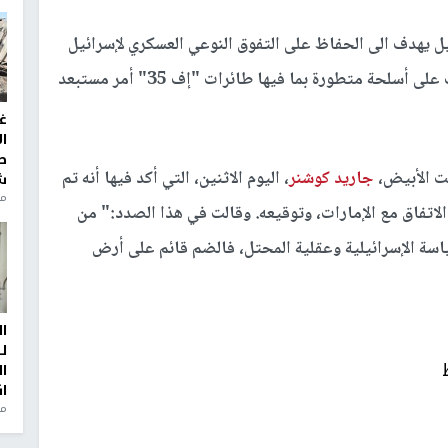
يل يهدف الى الحفاظ على التفوق النوعي العسكري لإسرائيل
في المنطقة بكاملها، والتوقعات بأن تحصل الإمارات على أسلحة متطورة بما فيها طائرات "إف 35" أمر مستبعد
غ
ا
ط
ت الأبيض،
جاريد كوشنر
، اليوم الاثنين، التي أكد فيها أنه تم
ش
منذ 2
لاتفاق مع الإمارات، وتوقيعه. وقالت في هذا الصدد:" من
ياسة الإسرائيلية وعقلية المحتل، فالضم قائم على أرض
ا
ل
ا
ا
من