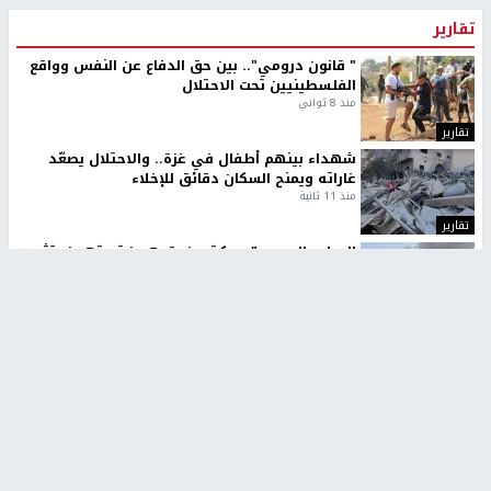
تقارير
" قانون درومي".. بين حق الدفاع عن النفس وواقع
الفلسطينيين تحت الاحتلال
منذ 8 ثواني
تقارير
شهداء بينهم أطفال في غزة.. والاحتلال يصعّد
غاراته ويمنح السكان دقائق للإخلاء
منذ 11 ثانية
تقارير
الإعلام العبري: "معركة مضيق هرمز تستهدف تثبيت
رواية سياسية"
منذ 9 ثواني
تقارير
تصريحات خاصة
تصريحات خاصة
تصريحات خاصة