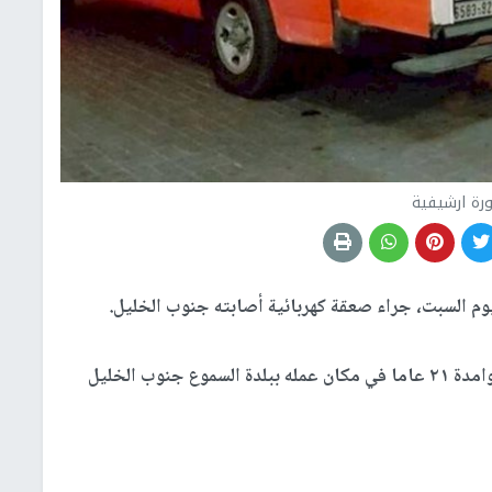
رة ارشيفية
م السبت، جراء صعقة كهربائية أصابته جنوب الخليل.
وأفادت مصادر محلية، بأن الشاب محمد اسامة الحوامدة ٢١ عاما في مكان عمله ببلدة السموع جنوب الخليل