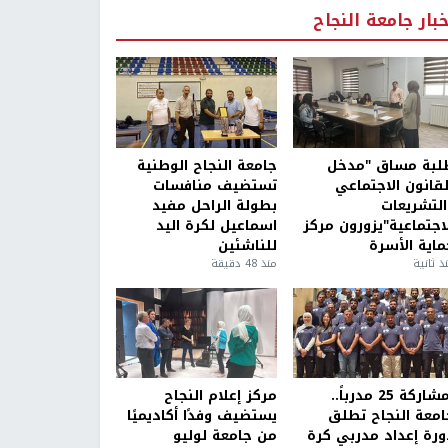
خبار جامعة النجاح
لبة مساق "مدخل
جامعة النجاح الوطنية
لقانون الاجتماعي
تستضيف منافسات
التشريعات
بطولة الراحل مفيد
لاجتماعية"يزورون مركز
اسماعيل لكرة اليد
ماية الأسرة
للناشئين
ذ ثانية
منذ 48 دقيقة
بمشاركة 25 مدرباً..
مركز إعلام النجاح
امعة النجاح تطلق
يستضيف وفدًا أكاديميًا
ورة إعداد مدربي كرة
من جامعة لوليو