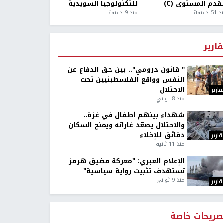
قدم المستوى (C)
للتكنولوجيا السويدية
5 دقيقة
منذ 9 دقيقة
قارير
" قانون درومي".. بين حق الدفاع عن
النفس وواقع الفلسطينيين تحت
الاحتلال
قارير
منذ 8 ثواني
شهداء بينهم أطفال في غزة..
والاحتلال يصعّد غاراته ويمنح السكان
دقائق للإخلاء
قارير
منذ 11 ثانية
الإعلام العبري: "معركة مضيق هرمز
تستهدف تثبيت رواية سياسية"
منذ 9 ثواني
قارير
صريحات خاصة