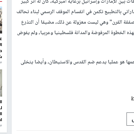
ات بين الإمارات وإسرائيل برعاية أمبركية، كان له أثر كبير
اراتي بالتطبيع تكمن في انقسام الموقف الرسمي لبناء تحالف
قة القرن" وهي ليست معزولة عن ذلك، مضيفا أن التذرع
لهذه الخطوة المرفوضة والمدانة فلسطينيا وعربيا، ولم يفوض
غ
ا
ط
ش
دعمها هو عمليا يدعم ضم القدس والاستيطان، وأيضا يتخلى
منذ 2
ط
ا
ل
ا
ا
من