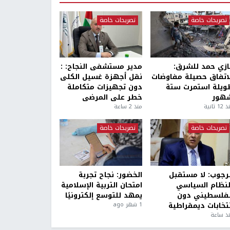
تصريحات خاصة
تصريحات خاصة
ازي حمد للشرق:
مدير مستشفى النجاح: :
لاتفاق حصيلة مفاوضات
نقل أجهزة غسيل الكلى
ويلة استمرت ستة
دون تجهيزات متكاملة
هور
خطر على المرضى
1 ثانية
منذ 2 ساعة
تصريحات خاصة
تصريحات خاصة
لرجوب: لا مستقبل
الخضور: نجاح تجربة
لنظام السياسي
امتحان التربية الإسلامية
لفلسطيني دون
يمهد للتوسع إلكترونيًا
نتخابات ديمقراطية
1 شهر ago
ذ ساعة