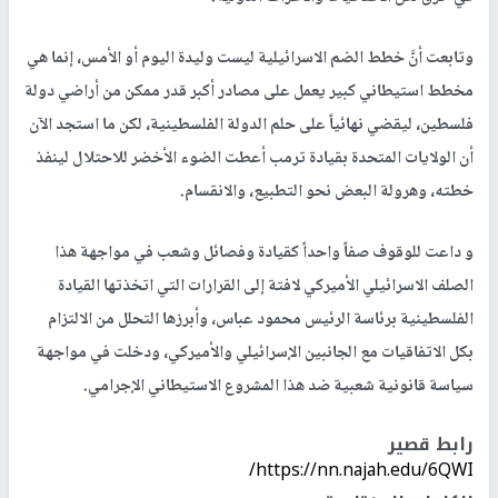
وتابعت أنَّ خطط الضم الاسرائيلية ليست وليدة اليوم أو الأمس، إنما هي
مخطط استيطاني كبير يعمل على مصادر أكبر قدر ممكن من أراضي دولة
فلسطين، ليقضي نهائياً على حلم الدولة الفلسطينية، لكن ما استجد الآن
أن الولايات المتحدة بقيادة ترمب أعطت الضوء الأخضر للاحتلال لينفذ
خطته، وهرولة البعض نحو التطبيع، والانقسام.
و داعت للوقوف صفاً واحداً كقيادة وفصائل وشعب في مواجهة هذا
الصلف الاسرائيلي الأميركي لافتة إلى القرارات التي اتخذتها القيادة
الفلسطينية برئاسة الرئيس محمود عباس، وأبرزها التحلل من الالتزام
بكل الاتفاقيات مع الجانبين الإسرائيلي والأميركي، ودخلت في مواجهة
سياسة قانونية شعبية ضد هذا المشروع الاستيطاني الإجرامي.
رابط قصير
https://nn.najah.edu/6QWI/