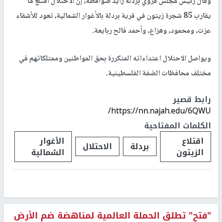
وقال رئيس مجلس قروي بردلة زايد صوافطة، إنَّ الاحتلال اقتلع ما
يقارب 85 شجرة زيتون في قرية بردلة بالأغوار الشمالية، تعود للأشقاء
عزت، ومحمود، وهزاع، وأحمد فالح ربايعة.
ويواصل الاحتلال اعتداءاته المتكررة بحق المواطنين وممتلكاتهم في
مختلف محافظات الضفة الفلسطينية.
رابط قصير
https://nn.najah.edu/6QWU/
الكلمات المفتاحية
اقتلاع
الأغوار
بردلة
الاحتلال
الزيتون
الشمالية
"فتح" تطلق الحملة العالمية لمناهضة ضم الأرض