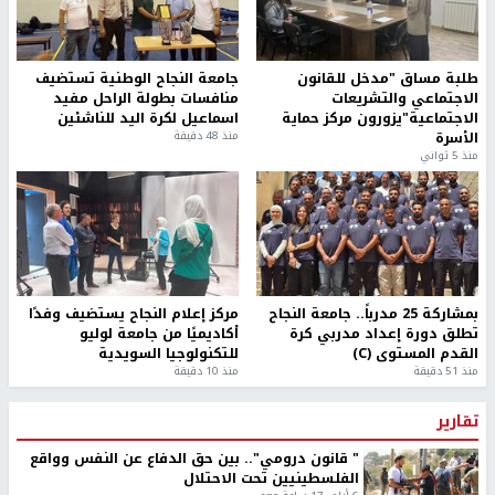
طلبة مساق "مدخل للقانون
جامعة النجاح الوطنية تستضيف
الاجتماعي والتشريعات
منافسات بطولة الراحل مفيد
الاجتماعية"يزورون مركز حماية
اسماعيل لكرة اليد للناشئين
الأسرة
منذ 48 دقيقة
منذ 5 ثواني
بمشاركة 25 مدرباً.. جامعة النجاح
مركز إعلام النجاح يستضيف وفدًا
تطلق دورة إعداد مدربي كرة
أكاديميًا من جامعة لوليو
القدم المستوى (C)
للتكنولوجيا السويدية
منذ 51 دقيقة
منذ 10 دقيقة
تقارير
" قانون درومي".. بين حق الدفاع عن النفس وواقع
الفلسطينيين تحت الاحتلال