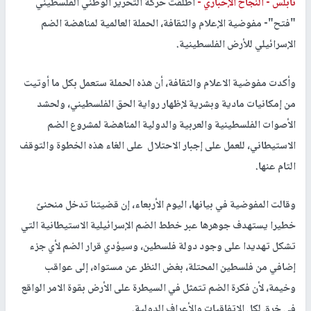
نابلس -
النجاح الإخباري -
أطلقت حركة التحرير الوطني الفلسطيني
"فتح"- مفوضية الإعلام والثقافة، الحملة العالمية لمناهضة الضم
الإسرائيلي للأرض الفلسطينية.
وأكدت مفوضية الاعلام والثقافة، أن هذه الحملة ستعمل بكل ما أوتيت
من إمكانيات مادية وبشرية لإظهار رواية الحق الفلسطيني، ولحشد
الأصوات الفلسطينية والعربية والدولية المناهضة لمشروع الضم
الاستيطاني، للعمل على إجبار الاحتلال على الغاء هذه الخطوة والتوقف
التام عنها.
وقالت المفوضية في بيانها، اليوم الأربعاء، إن قضيتنا تدخل منحنىً
خطيرا يستهدف جوهرها عبر خطط الضم الإسرائيلية الاستيطانية التي
تشكل تهديدا على وجود دولة فلسطين، وسيؤدي قرار الضم لأي جزء
إضافي من فلسطين المحتلة، بغض النظر عن مستواه، إلى عواقب
وخيمة، لأن فكرة الضم تتمثل في السيطرة على الأرض بقوة الامر الواقع
في خرق لكل الاتفاقيات والأعراف الدولية.