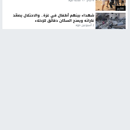
6 أيام، 17 ساعة ago
تقارير
شهداء بينهم أطفال في غزة.. والاحتلال يصعّد
غاراته ويمنح السكان دقائق للإخلاء
2 أسبوعين ago
تقارير
الإعلام العبري: "معركة مضيق هرمز تستهدف تثبيت
رواية سياسية"
2 أسبوعين، 4 أيام ago
تقارير
تصريحات خاصة
تصريحات خاصة
تصريحات خاصة
غازي حمد للشرق: الاتفاق حصيلة
مدير مستشفى النجاح: : نقل
مفاوضات طويلة استمرت ستة
أجهزة غسيل الكلى دون تجهيزات
شهور
متكاملة خطر على المرضى