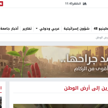
الظهر
11:45
البث
نيو 48
شؤون إسرائيلية
عربي ودولي
تقارير
أخبار جامعة 
أرض الوطن
رين إلى أرض الوطن
ا