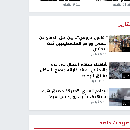
5 دقيقة
منذ 9 دقيقة
قارير
" قانون درومي".. بين حق الدفاع عن
النفس وواقع الفلسطينيين تحت
الاحتلال
قارير
منذ 8 ثواني
شهداء بينهم أطفال في غزة..
والاحتلال يصعّد غاراته ويمنح السكان
دقائق للإخلاء
قارير
منذ 11 ثانية
الإعلام العبري: "معركة مضيق هرمز
تستهدف تثبيت رواية سياسية"
منذ 9 ثواني
قارير
صريحات خاصة