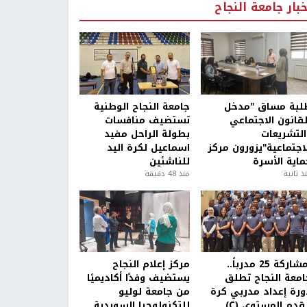
خبار جامعة النجاح
لبة مساق "مدخل
جامعة النجاح الوطنية
لقانون الاجتماعي
تستضيف منافسات
التشريعات
بطولة الراحل مفيد
لاجتماعية"يزورون مركز
اسماعيل لكرة اليد
ماية الأسرة
للناشئين
ذ ثانية
منذ 48 دقيقة
بمشاركة 25 مدرباً..
مركز إعلام النجاح
امعة النجاح تطلق
يستضيف وفدًا أكاديميًا
ورة إعداد مدربي كرة
من جامعة لوليو
قدم المستوى (C)
للتكنولوجيا السويدية