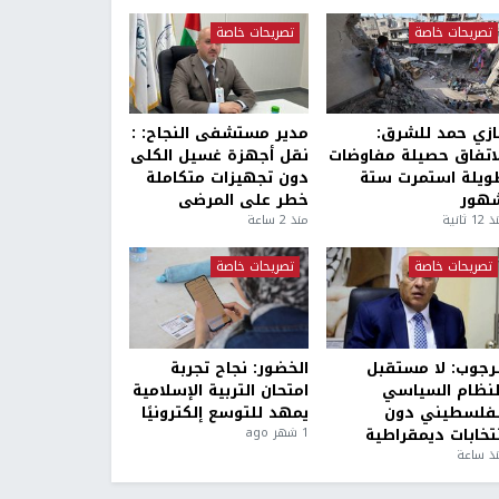
تصريحات خاصة
تصريحات خاصة
ازي حمد للشرق:
مدير مستشفى النجاح: :
لاتفاق حصيلة مفاوضات
نقل أجهزة غسيل الكلى
ويلة استمرت ستة
دون تجهيزات متكاملة
هور
خطر على المرضى
1 ثانية
منذ 2 ساعة
تصريحات خاصة
تصريحات خاصة
لرجوب: لا مستقبل
الخضور: نجاح تجربة
لنظام السياسي
امتحان التربية الإسلامية
لفلسطيني دون
يمهد للتوسع إلكترونيًا
نتخابات ديمقراطية
1 شهر ago
ذ ساعة