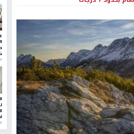
غ
ا
ط
ش
منذ 2
ا
ل
ا
ا
من