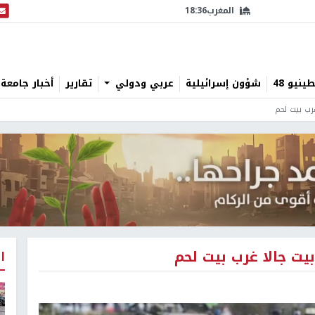
المغرب
18:36
البث
نيو 48
شؤون إسرائيلية
عربي ودولي
تقارير
أخبار جامعة 
غرب بيت لحم
يت جالا غرب بيت لحم
ا