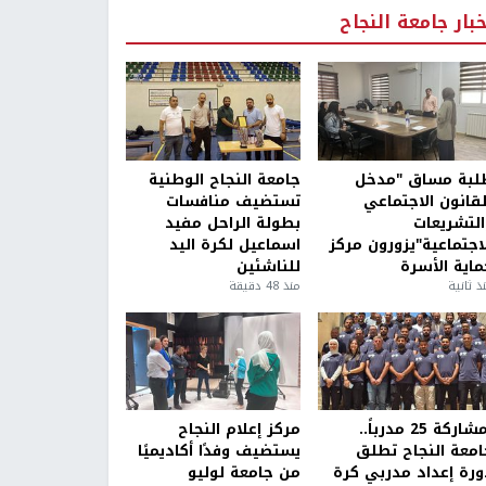
خبار جامعة النجاح
لبة مساق "مدخل
جامعة النجاح الوطنية
لقانون الاجتماعي
تستضيف منافسات
التشريعات
بطولة الراحل مفيد
لاجتماعية"يزورون مركز
اسماعيل لكرة اليد
ماية الأسرة
للناشئين
ذ ثانية
منذ 48 دقيقة
بمشاركة 25 مدرباً..
مركز إعلام النجاح
امعة النجاح تطلق
يستضيف وفدًا أكاديميًا
ورة إعداد مدربي كرة
من جامعة لوليو