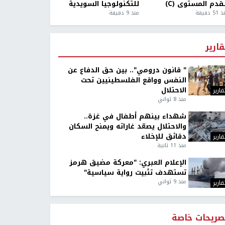
قدم المستوى (C)
للتكنولوجيا السويدية
5 دقيقة
منذ 9 دقيقة
قارير
" قانون درومي".. بين حق الدفاع عن
النفس وواقع الفلسطينيين تحت
الاحتلال
قارير
منذ 8 ثواني
شهداء بينهم أطفال في غزة..
والاحتلال يصعّد غاراته ويمنح السكان
دقائق للإخلاء
قارير
منذ 11 ثانية
الإعلام العبري: "معركة مضيق هرمز
تستهدف تثبيت رواية سياسية"
منذ 9 ثواني
قارير
صريحات خاصة