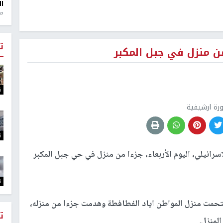
ال
منذ 1
ت
ن منزل في جبل المكبر
ت
ت
ت
ت