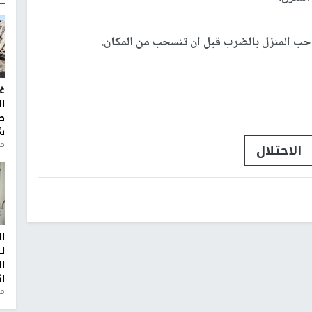
رة ارشيفية
غ
ا
ط
ش
منذ 2
سرائيلي، اليوم الأربعاء، جزءا من منزل في حي جبل المكبر
قتحمت منزل المواطن اياد الفطافطة وهدمت جزءا من منزله،
ا
لمنزل.
ل
ا
ا
حب المنزل بالضرب قبل ان تنسحب من المكان.
من