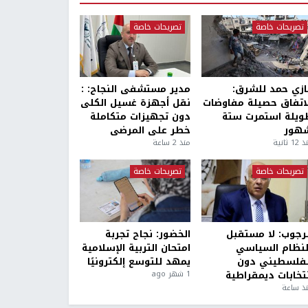
تصريحات خاصة
تصريحات خاصة
ازي حمد للشرق:
مدير مستشفى النجاح: :
لاتفاق حصيلة مفاوضات
نقل أجهزة غسيل الكلى
ويلة استمرت ستة
دون تجهيزات متكاملة
هور
خطر على المرضى
1 ثانية
منذ 2 ساعة
تصريحات خاصة
تصريحات خاصة
لرجوب: لا مستقبل
الخضور: نجاح تجربة
لنظام السياسي
امتحان التربية الإسلامية
لفلسطيني دون
يمهد للتوسع إلكترونيًا
نتخابات ديمقراطية
1 شهر ago
ذ ساعة