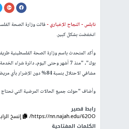
نابلس -
النجاح الإخباري -
قالت وزارة الصحة الفلسط
انخفضت بشكل كبير.
وأكد المتحدث باسم وزارة الصحة الفلسطينية طري
بوك"، "منذ 7 أشهر وحتى اليوم، دائرة شر
مشافي الاحتلال بنسبة 84% دون الإضرار بأي مريض".
وأضاف "حولت جميع الحالات المرضية التي تحتاج لل
رابط قصير
https://nn.najah.edu/62OO/
إنسخ الراب
الكلمات المفتاحية