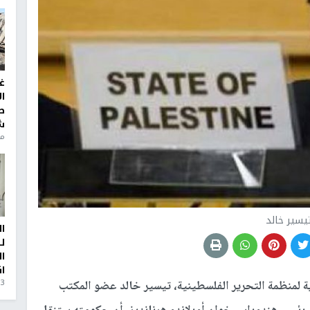
غ
ا
ط
ش
منذ 6
يسير خالد
ا
ل
ا
ا
3 أيام، 23 ساعة ago
ة لمنظمة التحرير الفلسطينية، تيسير خالد عضو المكتب