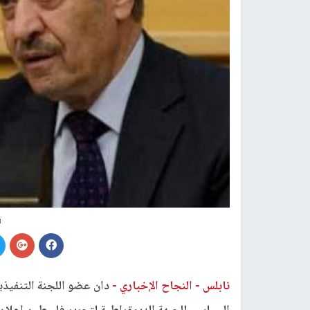
ت
نابلس -
النجاح الإخباري -
دان عضو اللجنة التنفيذي