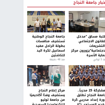
خبار جامعة النجاح
لبة مساق "مدخل
جامعة النجاح الوطنية
لقانون الاجتماعي
تستضيف منافسات
التشريعات
بطولة الراحل مفيد
لاجتماعية"يزورون مركز
اسماعيل لكرة اليد
ماية الأسرة
للناشئين
5 ثواني
منذ 48 دقيقة
بمشاركة 25 مدرباً..
مركز إعلام النجاح
امعة النجاح تطلق
يستضيف وفدًا أكاديميًا
ورة إعداد مدربي كرة
من جامعة لوليو
قدم المستوى (C)
للتكنولوجيا السويدية