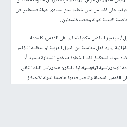
 رئيس هندوراس خوان أورلاندو هرنانديز، أن حكومته ستنقل
ا يترتب على ذلك من مس خطير بحق سيادي لدولة فلسطين في
لعاصمة الابدية لدولة وشعب فلسطين .
 / سبتمبر الماضي مكتبا تجاريا في القدس، كامتداد
زازية ردود فعل مناسبة من الدول العربية او منظمة المؤتمر
 بلاده سوف تستكمل تلك الخطوة ب فتح السفارة بمجرد أن
مة الهندوراسية تيغوسيغالبا ، لتكون هندوراس البلد الثاني
لى القدس المحتلة والاعتراف بها عاصمة لدولة الاحتلال .
وراس وإسرائيل والولايات المتحدة ، تتناول مسألة افتتاح
لدول العربية ومنظمة المؤتمر الاسلامي أو أي من دولها
ندوراس من الاقدام على هذه الخطوة وتذكيره بأن خطوة
لرئيس خوان أورلاندو هرنانديز بقدر ما تنطوي على عمل