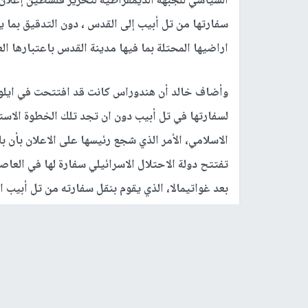
السياسي للجبهة الديمقراطية لتحرير فلسطين إعلان
سفارتها من تل أبيب إلى القدس ، دون التدقيق بم
اراضيها المحتلة بما فيها مدينة القدس باعتبارها ا
وأضاف خالد أن هندوراس كانت قد افتتحت في ايلول
لسفارتها في تل أبيب دون ان تجد تلك الخطوة الاستف
الاسلامي، الأمر الذي شجع رئيسها على الاعلان بأن
تفتتح دولة الاحتلال الاسرائيلي سفارة لها في العاص
بعد غواتيمالا، الذي يقوم بنقل سفارته من تل أبيب ا
وأشار إلى أن مشاورات تجري منذ عام تقريبا بين هند
سفارة هندوراسية في القدس ، دون ان تتحرك جامعة ا
الاعضاء وأكد أن الوقت لم يفت بعد لتحذير رئيس ه
كهذه لا علاقة لها بحق من حقوق السيادة كما يدعي ا