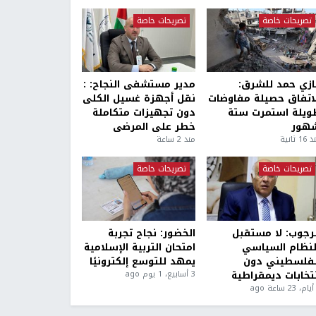
تصريحات خاصة
تصريحات خاصة
ازي حمد للشرق:
مدير مستشفى النجاح: :
لاتفاق حصيلة مفاوضات
نقل أجهزة غسيل الكلى
ويلة استمرت ستة
دون تجهيزات متكاملة
هور
خطر على المرضى
1 ثانية
منذ 2 ساعة
تصريحات خاصة
تصريحات خاصة
لرجوب: لا مستقبل
الخضور: نجاح تجربة
لنظام السياسي
امتحان التربية الإسلامية
لفلسطيني دون
يمهد للتوسع إلكترونيًا
نتخابات ديمقراطية
3 أسابيع، 1 يوم ago