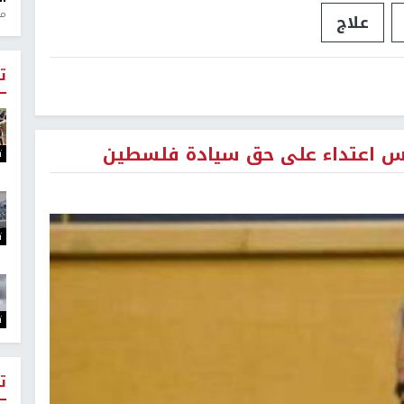
منذ 1
علاج
ت
دس اعتداء على حق سيادة فلسطين
ت
ت
ت
ت