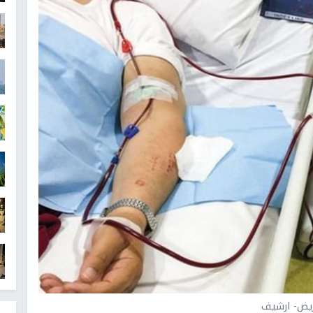
يض- ارشيف