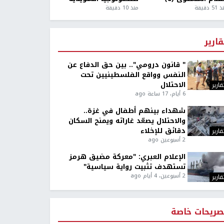
5 دقيقة
منذ 10 دقيقة
قارير
" قانون درومي".. بين حق الدفاع عن
النفس وواقع الفلسطينيين تحت
الاحتلال
قارير
6 أيام، 17 ساعة ago
شهداء بينهم أطفال في غزة..
والاحتلال يصعّد غاراته ويمنح السكان
دقائق للإخلاء
قارير
2 أسبوعين ago
الإعلام العبري: "معركة مضيق هرمز
تستهدف تثبيت رواية سياسية"
2 أسبوعين، 4 أيام ago
قارير
صريحات خاصة