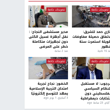
تصريحات خاصة
تصريحات خاصة
ازي حمد للشرق:
مدير مستشفى النجاح: :
لاتفاق حصيلة مفاوضات
نقل أجهزة غسيل الكلى
ويلة استمرت ستة
دون تجهيزات متكاملة
هور
خطر على المرضى
1 ثانية
منذ 2 ساعة
تصريحات خاصة
تصريحات خاصة
لرجوب: لا مستقبل
الخضور: نجاح تجربة
لنظام السياسي
امتحان التربية الإسلامية
لفلسطيني دون
يمهد للتوسع إلكترونيًا
نتخابات ديمقراطية
3 أسابيع، 1 يوم ago