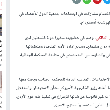
أ
ختتام مشاركته في اجتماعات جمعية الدول الأعضاء في
هولندية أمستردام.
المالكي
، وضم في عضويته سفيرة دولة فلسطين لدى
ج
ت
ية روان سليمان، ومدير إدارة الأمم المتحدة ومنظماتها
ب
ني والدبلوماسي المتخصص في متابعة المحكمة الجنائية
ا
ل
منذ 8
اجتماعات، المدعية العامة للمحكمة الجنائية وبحث معها
ا أعلنه وزير الخارجية الأميركي بشأن الاستيطان واستغلال
ات غير قانونية من شأنها الإسراع في تنفيذ ضم غور الأردن،
مر
ي
ال الطبي المتعمد والممنهج للأسرى.
م