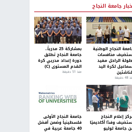
خبار جامعة النجاح
امعة النجاح الوطنية
بمشاركة 25 مدرباً..
ستضيف منافسات
جامعة النجاح تطلق
طولة الراحل مفيد
دورة إعداد مدربي كرة
سماعيل لكرة اليد
القدم المستوى (C)
لناشئين
منذ 51 دقيقة
4 دقيقة
كز إعلام النجاح
جامعة النجاح الأولى
ستضيف وفدًا أكاديميًا
فلسطينياً وضمن أفضل
ن جامعة لوليو
40 جامعة عربية في