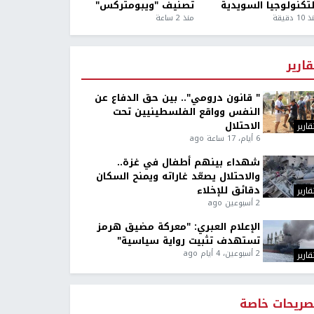
لتكنولوجيا السويدية
تصنيف "ويبومتركس"
1 دقيقة
منذ 2 ساعة
قارير
" قانون درومي".. بين حق الدفاع عن
النفس وواقع الفلسطينيين تحت
الاحتلال
قارير
6 أيام، 17 ساعة ago
شهداء بينهم أطفال في غزة..
والاحتلال يصعّد غاراته ويمنح السكان
دقائق للإخلاء
قارير
2 أسبوعين ago
الإعلام العبري: "معركة مضيق هرمز
تستهدف تثبيت رواية سياسية"
2 أسبوعين، 4 أيام ago
قارير
صريحات خاصة