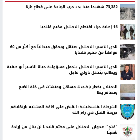
73,382 شهيدا منذ بدء حرب الإبادة على قطاع غزة
16 إصابة جراء اقتحام الاحتلال مخيم قلنديا
نادي الأسير: الاحتلال يعتقل ويحقق ميدانياً مع أكثر من 60
مواطناً من مخيم قلنديا
نادي الأسير: الاحتلال يتحمل مسؤولية حياة الأسير أبو صفية
ويطالب بتدخل دولي عاجل
الاحتلال يخطر بإخلاء 4 مساكن ومنشآت في خلة الضبع
بمسافر يطا
الشرطة الفلسطينية: القبض على كافة المشتبه بارتكابهم
جريمة القتل في رام الله
"فتح": عدوان الاحتلال على مخيّم قلنديا لن ينال من إرادة
شعبنا