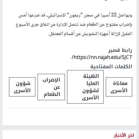
ويواصل 22 أسيرا في سجن "ريمون" الإسرائيلي، قد شرعوا أمس
بإضراب مفتوح عن الطعام ضد تنصل الإدارة من اتفاق جرى الأسبوع
المقبل لإزالة أجهزة التشويش من أقسام المعتقل.
رابط قصير
https://nn.najah.edu/5JCT/
الكلمات المفتاحية
الهيئة
الإضراب
معاناة
العليا
شؤون
عن
الأسرى
لشؤون
الأسرى
الطعام
الأسرى
اخر الأخبار