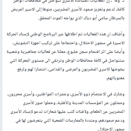
لـ"وفا"، إن الفعاليات المساندة للأسرى تتواصل في محافظات الوطن
كافة، لدعم وتعزيز صمود الأسرى المضربين، منوها إلى الاسير المريض
بالسرطان سامي أبو دياك الذي يواجه الموت المحقق.
وأضاف، ان هذه الفعاليات تم اطلاقها عبر البرنامج الوطني لإسناد الحركة
الاسيرة في سجون الاحتلال، واحتجاجا على تركيب اجهزة التشويش،
وأيضا على اثر اقتحام سجن جلبوع، معلنا عن فعاليات جماهيرية وشعبية
ستتواصل في كافة محافظات الوطن وترتقي الى مستوى المعركة التي
يخوضها الاسرى المضربون والمرضى والقدامى، انتصارا لهم ولرفع
معنوياتهم.
وشارك في الاعتصام ذوو الأسرى، وعشرات المواطنين، وأسرى محررون،
وممثلون عن المؤسسات المدينة والأهلية، وحملوا صور الأسرى
المضربين عن الطعام، ولافتات كتب عليها شعارات تدعو لإسناد الأسرى
ودعم صمودهم، ومنددة بالممارسات القمعية التي يتعرضون لها في
سجون الاحتلال.