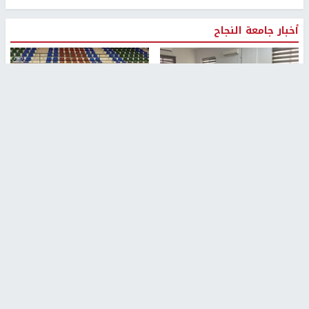
أخبار جامعة النجاح
طلبة مساق "مدخل للقانون
جامعة النجاح الوطنية تستضيف
الاجتماعي والتشريعات
منافسات بطولة الراحل مفيد
الاجتماعية"يزورون مركز حماية
اسماعيل لكرة اليد للناشئين
الأسرة
منذ 48 دقيقة
منذ ثانية
بمشاركة 25 مدرباً.. جامعة النجاح
مركز إعلام النجاح يستضيف وفدًا
تطلق دورة إعداد مدربي كرة
أكاديميًا من جامعة لوليو
القدم المستوى (C)
للتكنولوجيا السويدية