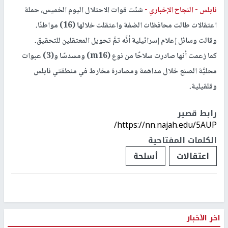
نابلس -
النجاح الإخباري -
شنّت قوات الاحتلال اليوم الخميس، حملة
اعتقالات طالت محافظات الضفة واعتقلت خلالها (16) مواطنًا.
وقالت وسائل إعلام إسرائيلية أنَّه تمَّ تحويل المعتقلين للتحقيق.
كما زعمت أنها صادرت سلاحًا من نوع (m16) ومسدسًا و(3) عبوات
محليَّة الصنع خلال مداهمة ومصادرة مخارط في منطقتي نابلس
وقلقيلية.
رابط قصير
https://nn.najah.edu/5AUP/
الكلمات المفتاحية
اعتقالات
أسلحة
اخر الأخبار