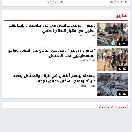
منذ 51 دقيقة
منذ 9 دقيقة
تقارير
بالصور| مرضى عالقون في غزة يناشدون بإجلائهم
العاجل مع انهيار النظام الصحي
منذ 3 دقيقة
تقارير
" قانون درومي".. بين حق الدفاع عن النفس وواقع
الفلسطينيين تحت الاحتلال
منذ 8 ثواني
تقارير
شهداء بينهم أطفال في غزة.. والاحتلال يصعّد
غاراته ويمنح السكان دقائق للإخلاء
منذ 11 ثانية
تقارير
تصريحات خاصة
تصريحات خاصة
تصريحات خاصة