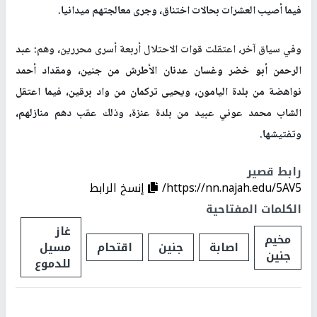
فيما أصيب العشرات بحالات اختناق، وجرى معالجتهم ميدانيا.
وفي سياق آخر، اعتقلت قوات الاحتلال أربعة أسرى محررين، وهم:
عبد
الرحمن أبو خضر وغسان عدنان الأطرش من جنين، ومقداد أحمد
نواهضة من بلدة اليامون، ويحيى تركمان من واد برقين، فيما اعتقل
الشاب محمد عوني عبيد من بلدة عنزة
، وذلك عقب دهم منازلهم،
وتفتيشها.
رابط قصير
https://nn.najah.edu/5AV5/
إنسخ الرابط
الكلمات المفتاحية
غاز
مخيم
اصابة
جنين
اقتحام
مسيل
جنين
للدموع