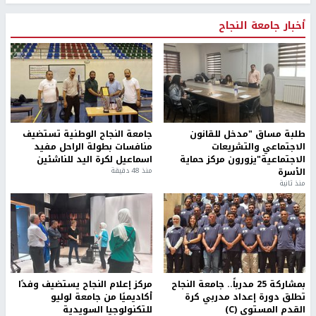
أخبار جامعة النجاح
طلبة مساق "مدخل للقانون
جامعة النجاح الوطنية تستضيف
الاجتماعي والتشريعات
منافسات بطولة الراحل مفيد
الاجتماعية"يزورون مركز حماية
اسماعيل لكرة اليد للناشئين
الأسرة
منذ 48 دقيقة
منذ ثانية
بمشاركة 25 مدرباً.. جامعة النجاح
مركز إعلام النجاح يستضيف وفدًا
تطلق دورة إعداد مدربي كرة
أكاديميًا من جامعة لوليو
القدم المستوى (C)
للتكنولوجيا السويدية