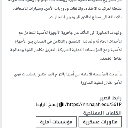
من الشوارع المحيطة بلدية البيرة ووسط بلدة بيتونيا، وسيلاحظ حركة
نشطة لمركبات الاطفاء، والانقاذ، ودوريات الأمن، وسيارات الاسعاف،
بالإضافة الى سماع اطلاق نار ودوي انفجارات.
وتهدف المناورة الى التأكد من جاهزية الأجهزة الأمنية للتعامل مع
الأحداث الطارئة وفعالية التنسيق والتكامل في الميدان بين الأجهزة
الأمنية ومع المؤسسات المدنية الشريكة، لتعزيز مكامن القوة ومعالجة
نقاط الضعف.
وأعربت المؤسسة الأمنية عن أملها بالتزام المواطنين بتعليمات قوى
الأمن خلال تنفيذ المناورة.
رابط قصير
https://nn.najah.edu/561P/
إنسخ الرابط
الكلمات المفتاحية
مناورات عسكرية
مؤسسات أمنية