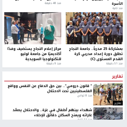
الأسرة
منذ 48 دقيقة
منذ ثانية
بمشاركة 25 مدرباً.. جامعة النجاح
مركز إعلام النجاح يستضيف وفدًا
تطلق دورة إعداد مدربي كرة
أكاديميًا من جامعة لوليو
القدم المستوى (C)
للتكنولوجيا السويدية
منذ 51 دقيقة
منذ 9 دقيقة
تقارير
" قانون درومي".. بين حق الدفاع عن النفس وواقع
الفلسطينيين تحت الاحتلال
منذ 8 ثواني
تقارير
شهداء بينهم أطفال في غزة.. والاحتلال يصعّد
غاراته ويمنح السكان دقائق للإخلاء
منذ 11 ثانية