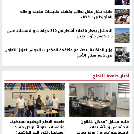
عائلة بشار عقل تطالب بكشف ملابسات مقتله وإحالة
المتورطين للقضاء
الاحتلال يخطر باقتلاع أشجار من 310 دونمات والاستيلاء على
3.5 دونم جنوب جنين
وزير الداخلية يبحث مع مكافحة المخدرات الدولي تعزيز التعاون
في دعم قطاع الأمن
أخبار جامعة النجاح
طلبة مساق "مدخل للقانون
جامعة النجاح الوطنية تستضيف
الاجتماعي والتشريعات
منافسات بطولة الراحل مفيد
الاجتماعية"يزورون مركز حماية
اسماعيل لكرة اليد للناشئين