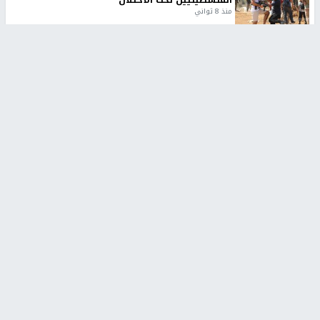
الفلسطينيين تحت الاحتلال
منذ 8 ثواني
تقارير
شهداء بينهم أطفال في غزة.. والاحتلال يصعّد
غاراته ويمنح السكان دقائق للإخلاء
منذ 11 ثانية
تقارير
الإعلام العبري: "معركة مضيق هرمز تستهدف تثبيت
رواية سياسية"
منذ 9 ثواني
تقارير
تصريحات خاصة
تصريحات خاصة
تصريحات خاصة
غازي حمد للشرق: الاتفاق حصيلة
مدير مستشفى النجاح: : نقل
مفاوضات طويلة استمرت ستة
أجهزة غسيل الكلى دون تجهيزات