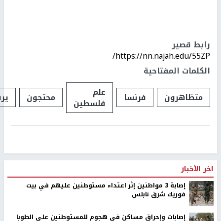
رابط قصير
https://nn.najah.edu/55ZP/
الكلمات المفتاحية
علم
متظاهرون
فرنسا
محتجون
ير
فلسطين
اخر الأخبار
إصابة 3 مواطنين إثر اعتداء مستوطنين عليهم في بيت
فوريك شرق نابلس
إصابات وإحراق مساكن في هجوم للمستوطنين على الطوبا