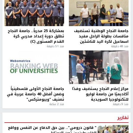
جامعة النجاح الوطنية تستضيف
بمشاركة 25 مدرباً.. جامعة النجاح
منافسات بطولة الراحل مفيد
تطلق دورة إعداد مدربي كرة
اسماعيل لكرة اليد للناشئين
القدم المستوى (C)
منذ 48 دقيقة
منذ 51 دقيقة
مركز إعلام النجاح يستضيف وفدًا
جامعة النجاح الأولى فلسطينياً
أكاديميًا من جامعة لوليو
وضمن أفضل 40 جامعة عربية في
للتكنولوجيا السويدية
تصنيف "ويبومتركس"
منذ 9 دقيقة
منذ 2 ساعة
تقارير
" قانون درومي".. بين حق الدفاع عن النفس وواقع