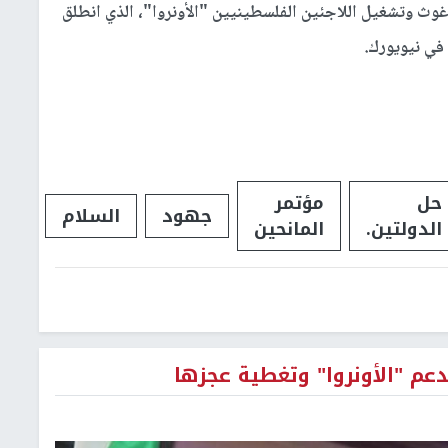
غوث وتشغيل اللاجئين الفلسطينيين "الأونروا"، الذي انطلق
 في نيويورك.
حل
مؤتمر
جهود
السلام
الدولتين.
المانحين
عم "الأونروا" وتغطية عجزها