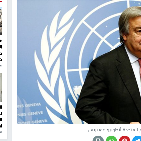
غ
ا
ط
ش
منذ 2
ا
ل
ا
ا
م المتحدة أنطونيو غوتيريش
من