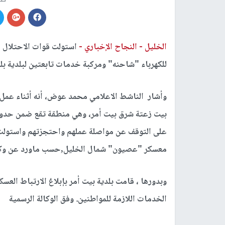
الخليل -
النجاح الإخباري -
استولت قوات الاحتلال ال
للكهرباء "شاحنه" ومركبة خدمات تابعتين لبلدية بلدة
وأشار الناشط الاعلامي محمد عوض، أنه أثناء عمل ط
بيت زعتة شرق بيت أمر، وهي منطقة تقع ضمن حدود ا
على التوقف عن مواصلة عملهم واحتجزتهم واستولت ع
معسكر "عصيون" شمال الخليل,حسب ماورد عن وكالة
وبدورها ، قامت بلدية بيت أمر بإبلاغ الارتباط ال
الخدمات اللازمة للمواطنين. وفق الوكالة الرسمية