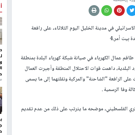
أ
اسرائيلي في مدينة الخليل اليوم الثلاثاء، على رافعة
 بيت أمر.4
ط
ل
اقم عمال الكهرباء في صيانة شبكة كهرباء البلدة بمنطقة
و
ا
لبلدية، داهمت قوات الاحتلال المنطقة وأجبرت العمال
ح
لى الرافعة "الشاحنة" والمركبة ونقلتهما إلى ما يسمى
من
 وفا الرسمية .
عسكري الفلسطيني، موضحه ما يترتب على ذلك من عدم تقديم
ج
د