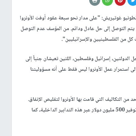
أنطونيو غوتيريش: "على مدار نحو سبعة عقود أوفت الأونروا
 يتم التوصل إلى حل عادل ودائم. من المؤسف عدم التوصل
ل من الفلسطينيين والإسرائيليين".
 الدولتين، إسرائيل وفلسطين، اللتين تعيشان جنباً إلى
ى استمرار عمل الأونروا ليس فقط على أنه مسؤوليتنا
حد من التكاليف التي قامت بها الأونروا لتقليص الإنفاق.
وخلال السنوات الخمس الماضية تمكنت الوكالة من توفير 500 مليون دولار عبر هذه التدابير الداخلية، كما