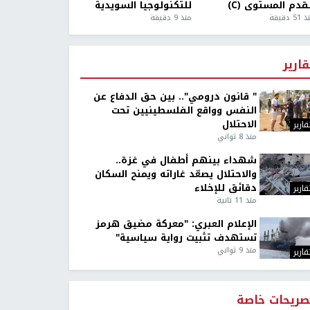
قدم المستوى (C)
للتكنولوجيا السويدية
5 دقيقة
منذ 9 دقيقة
قارير
" قانون درومي".. بين حق الدفاع عن
النفس وواقع الفلسطينيين تحت
الاحتلال
قارير
منذ 8 ثواني
شهداء بينهم أطفال في غزة..
والاحتلال يصعّد غاراته ويمنح السكان
دقائق للإخلاء
قارير
منذ 11 ثانية
الإعلام العبري: "معركة مضيق هرمز
تستهدف تثبيت رواية سياسية"
منذ 9 ثواني
قارير
صريحات خاصة