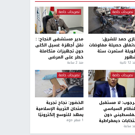
تصريحات خاصة
تصريحات خاصة
ازي حمد للشرق:
مدير مستشفى النجاح: :
لاتفاق حصيلة مفاوضات
نقل أجهزة غسيل الكلى
ويلة استمرت ستة
دون تجهيزات متكاملة
هور
خطر على المرضى
1 ثانية
منذ 2 ساعة
تصريحات خاصة
تصريحات خاصة
لرجوب: لا مستقبل
الخضور: نجاح تجربة
لنظام السياسي
امتحان التربية الإسلامية
لفلسطيني دون
يمهد للتوسع إلكترونيًا
نتخابات ديمقراطية
1 شهر ago
ذ ساعة