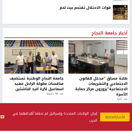
قوات الاحتلال تقتحم بيت لحم
أخبار جامعة النجاح
طلبة مساق "مدخل للقانون
جامعة النجاح الوطنية تستضيف
الاجتماعي والتشريعات
منافسات بطولة الراحل مفيد
الاجتماعية"يزورون مركز حماية
اسماعيل لكرة اليد للناشئين
الأسرة
منذ 48 دقيقة
منذ ثانية
إيران: الولايات المتحدة وإسرائيل لم تحققا أهدافهما في
الحرب