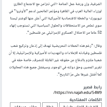
الشرقية، وإن ورشة عمل المنامة -التي تتزامن مع الاجتماع الطارئ
لوزراء المالية العرب في القاهرة ومؤتمر المانحين لدعم "الأونروا" في
نيويورك- والخطة الاقتصادية الأميركية التي أعلن عنها كوشنر ليستا
سوى تملص من الاستحقاقات والحلول السياسية التي تستوجب إنهاء
52 عاما من الاحتلال العسكري الإسرائيلي عن فلسطين".
وقال: "رغم هذه الحملات التحريضية تهدف إلى إذعان وتركيع شعب
فلسطين وقيادته للإملاءات والتهديدات الأميركية والإسرائيلية، إلا أن
شعبنا ملتزم بالدفاع عن حقوقه غير القابلة للتصرف، خاصة حقه في
تقرير المصير، وحق دولته في الوجود، وسيفشل جميع هذه المحاولات
كما أفشل غيرها على مرّ التاريخ".
رابط قصير
https://nn.najah.edu/54W9/
الكلمات المفتاحية