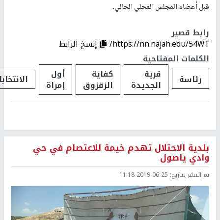
قبل أعضاء المجلس المحلي الحالي.
رابط قصير
https://nn.najah.edu/54WT/
إنسخ الرابط
الكلمات المفتاحية
قرية
كفاية
أول
رئاسة
الانتخاب
الجديدة
الزقزوق
إمراة
بلدية الاحتلال تهدم خيمة للاعتصام في حي
وادي ياصول
تم النشر بتاريخ:
2019-06-25 11:18