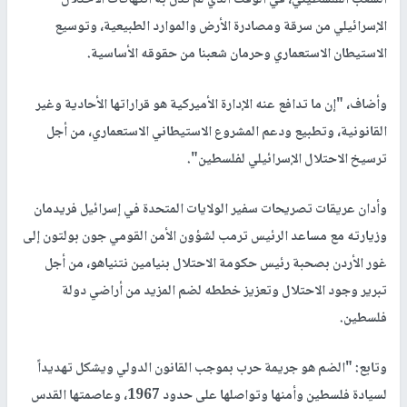
الشعب الفلسطيني، في الوقت الذي لم تدن به انتهاكات الاحتلال
الإسرائيلي من سرقة ومصادرة الأرض والموارد الطبيعية، وتوسيع
الاستيطان الاستعماري وحرمان شعبنا من حقوقه الأساسية.
وأضاف، "إن ما تدافع عنه الإدارة الأميركية هو قراراتها الأحادية وغير
القانونية، وتطبيع ودعم المشروع الاستيطاني الاستعماري، من أجل
ترسيخ الاحتلال الإسرائيلي لفلسطين".
وأدان عريقات تصريحات سفير الولايات المتحدة في إسرائيل فريدمان
وزيارته مع مساعد الرئيس ترمب لشؤون الأمن القومي جون بولتون إلى
غور الأردن بصحبة رئيس حكومة الاحتلال بنيامين نتنياهو، من أجل
تبرير وجود الاحتلال وتعزيز خططه لضم المزيد من أراضي دولة
فلسطين.
وتابع: "الضم هو جريمة حرب بموجب القانون الدولي ويشكل تهديداً
لسيادة فلسطين وأمنها وتواصلها على حدود 1967، وعاصمتها القدس