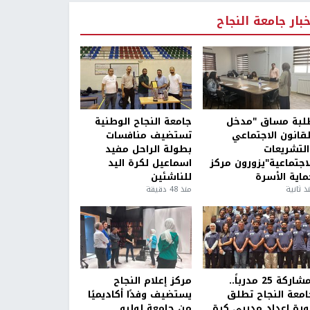
خبار جامعة النجاح
لبة مساق "مدخل
جامعة النجاح الوطنية
لقانون الاجتماعي
تستضيف منافسات
التشريعات
بطولة الراحل مفيد
لاجتماعية"يزورون مركز
اسماعيل لكرة اليد
ماية الأسرة
للناشئين
ذ ثانية
منذ 48 دقيقة
بمشاركة 25 مدرباً..
مركز إعلام النجاح
امعة النجاح تطلق
يستضيف وفدًا أكاديميًا
ورة إعداد مدربي كرة
من جامعة لوليو