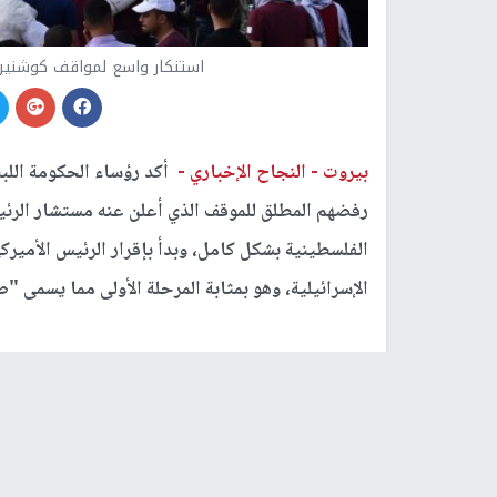
استنكار واسع لمواقف كوشنير 
بيروت -
النجاح الإخباري -
أكد رؤساء الحكومة اللبن
رفضهم المطلق للموقف الذي أعلن عنه مستشار الرئ
الفلسطينية بشكل كامل، وبدأ بإقرار الرئيس الأميرك
الإسرائيلية، وهو بمثابة المرحلة الأولى مما يسمى "ص
جاء ذلك خلال اجتماع عقد، اليوم الاثنين، صدر عنه
الأولى في الوجدان العربي بكونها قضية قومية ووط
بالتالي ليست ولن تكون صفقة عقارية أو مالية أو اق