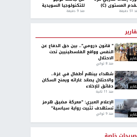
قدم المستوى (C)
للتكنولوجيا السويدية
5 دقيقة
منذ 9 دقيقة
قارير
" قانون درومي".. بين حق الدفاع عن
النفس وواقع الفلسطينيين تحت
الاحتلال
قارير
منذ 8 ثواني
شهداء بينهم أطفال في غزة..
والاحتلال يصعّد غاراته ويمنح السكان
دقائق للإخلاء
قارير
منذ 11 ثانية
الإعلام العبري: "معركة مضيق هرمز
تستهدف تثبيت رواية سياسية"
منذ 9 ثواني
قارير
صريحات خاصة