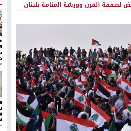
 لصفقة القرن وورشة المنامة بلبنان
غ
ا
ط
ش
منذ 2
ا
ل
ا
ا
من