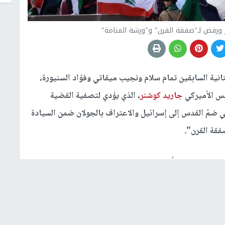
ورفض لـ"صفقة القرن" و"ورشة المنامة"
انية السابقين تمام سلام ونجيب ميقاتي وفؤاد السنيورة،
يس الأميركي
جاريد كوشنر
، الذي يؤدي لتصفية القضية
ي ضمّ القدس إلى إسرائيل والاعتراف بالجولان ضمن السيادة
فقة القرن".
 بيان شدد على أن القضية الفلسطينية ما تزال هي القضية
نية وأخلاقية ومصيرية وعربية وإسلامية ومسيحية، وهي
تصادية.