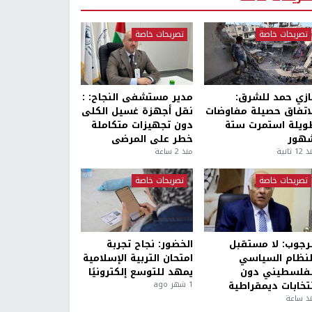
تصريحات خاصة
تصريحات خاصة
ازي حمد للشرق:
مدير مستشفى النجاح: :
لاتفاق حصيلة مفاوضات
نقل أجهزة غسيل الكلى
ويلة استمرت ستة
دون تجهيزات متكاملة
هور
خطر على المرضى
1 ثانية
منذ 2 ساعة
تصريحات خاصة
تصريحات خاصة
لرجوب: لا مستقبل
الخضور: نجاح تجربة
لنظام السياسي
امتحان التربية الإسلامية
لفلسطيني دون
يمهد للتوسع إلكترونيًا
نتخابات ديمقراطية
1 شهر ago
ذ ساعة