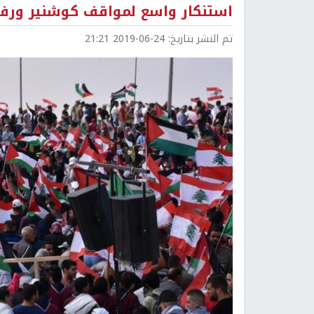
استنكار واسع لمواقف كوشنير ورفض
تم النشر بتاريخ:
2019-06-24 21:21