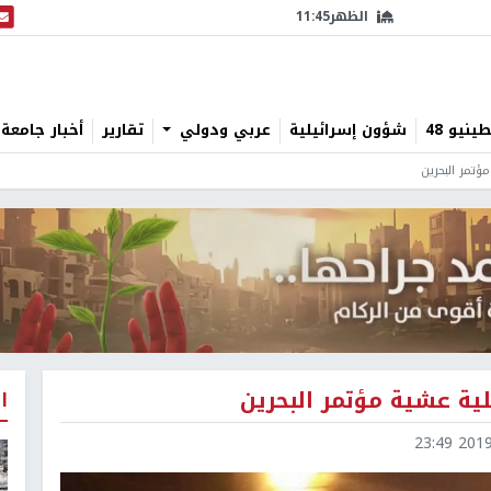
الظهر
11:45
البث
نيو 48
شؤون إسرائيلية
عربي ودولي
تقارير
أخبار جامعة 
ؤتمر البحرين
ية عشية مؤتمر البحرين
ا
2019-0