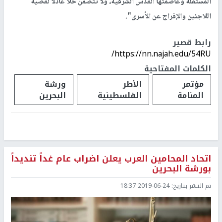
المستقلة وعاصمتها القدس الشرقية، ولا تتضمن حلاً عادلاً لقضية
اللاجئين والإفراج عن الأسرى".
رابط قصير
https://nn.najah.edu/54RU/
الكلمات المفتاحية
مؤتمر
الأطر
ورشة
المنامة
الفلسطينية
البحرين
اتحاد المحامين العرب يعلن اضراب عام غداً تنديداً
بورشة البحرين
تم النشر بتاريخ:
2019-06-24 18:37