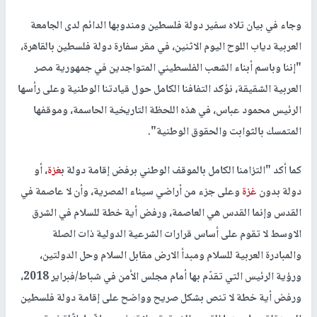
وجاء في بيان تلاه سفير دولة فلسطين ومندوبها الدائم لدى الجامعة
العربية دياب اللوح اليوم الاثنين، في مقر سفارة دولة فلسطين بالقاهرة،
"إننا وباسم أبناء الشعب الفلسطيني المتواجدين في جمهورية مصر
العربية الشقيقة، نؤكد التفافنا الكامل حول قيادتنا الوطنية وعلى رأسها
الرئيس محمود عباس، في هذه اللحظة التاريخية الحاسمة، وموقفها
المتمسك بالثوابت والحقوق الوطنية".
كما أكد "التزامنا الكامل بالموقف الوطني برفض إقامة دولة ب
غزة
، أو
دولة بدون
غزة
وعلى جزء من أراضي سيناء المصرية، وأن لا عاصمة في
القدس وإنما القدس هي العاصمة، ورفض أية خطة للسلام في الشرق
الاوسط لا تقوم على أساس قرارات الشرعية الدولية ذات الصلة
والمبادرة العربية للسلام ومبدأ الارض مقابل السلام وحل الدولتين،
ورؤية الرئيس التي تقدّم بها أمام مجلس الأمن في شباط/فبراير 2018،
ورفض أية خطة لا تنص بشكل صريح وواضح على إقامة دولة فلسطين