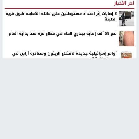
اخر الأخبار
‏3 إصابات إثر اعتداء مستوطنين على عائلة الكعابنة شرق قرية
الطيبة
نحو 58 ألف إصابة بجدري الماء في قطاع غزة منذ بداية العام
أوامر إسرائيلية جديدة لاقتلاع الزيتون ومصادرة أراضٍ في
جبع شمال القدس
ترامب: أعتقد أن الحرب مع إيران ستنتهي قريبًا جدًا
عائلة بشار عقل تطالب بكشف ملابسات مقتله وإحالة
المتورطين للقضاء
الاحتلال يخطر باقتلاع أشجار من 310 دونمات والاستيلاء على
3.5 دونم جنوب جنين
وزير الداخلية يبحث مع مكافحة المخدرات الدولي تعزيز التعاون
في دعم قطاع الأمن