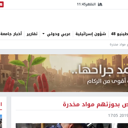
الظهر
11:45
البث
نيو 48
شؤون إسرائيلية
عربي ودولي
تقارير
أخبار جامعة 
ا
2019-0