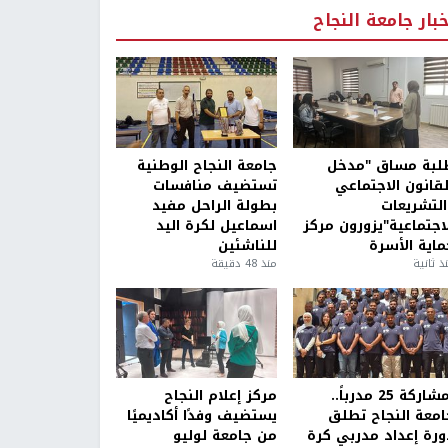
خبار جامعة النجاح
لبة مساق "مدخل
جامعة النجاح الوطنية
لقانون الاجتماعي
تستضيف منافسات
التشريعات
بطولة الراحل مفيد
لاجتماعية"يزورون مركز
اسماعيل لكرة اليد
ماية الأسرة
للناشئين
ذ ثانية
منذ 48 دقيقة
بمشاركة 25 مدرباً..
مركز إعلام النجاح
امعة النجاح تطلق
يستضيف وفدًا أكاديميًا
ورة إعداد مدربي كرة
من جامعة لوليو