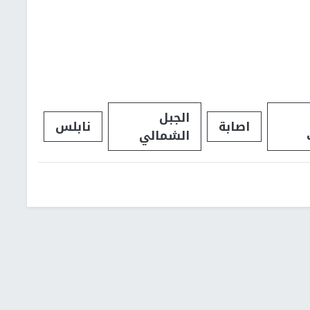
الجبل
اصابة
نابلس
الشمالي
شؤون إسرائيلية
عربي ودولي
إشترك بالنشرة الإخبارية
البريد الإلكتروني
النجاح