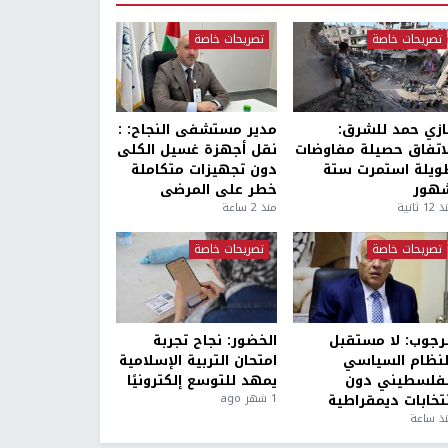
تصريحات خاصة
تصريحات خاصة
ازي حمد للشرق:
مدير مستشفى النجاح: :
لاتفاق حصيلة مفاوضات
نقل أجهزة غسيل الكلى
ويلة استمرت ستة
دون تجهيزات متكاملة
هور
خطر على المرضى
1 ثانية
منذ 2 ساعة
تصريحات خاصة
تصريحات خاصة
لرجوب: لا مستقبل
الخضور: نجاح تجربة
لنظام السياسي
امتحان التربية الإسلامية
لفلسطيني دون
يمهد للتوسع إلكترونيًا
نتخابات ديمقراطية
1 شهر ago
ذ ساعة