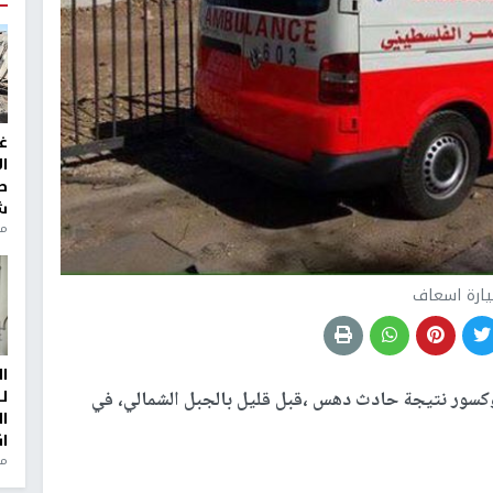
غ
ا
ط
ش
منذ 2
ارة اسعاف
ا
ل
ما "بجروح وكسور نتيجة حادث دهس ،قبل قليل بالجبل الشمالي، في
ا
ا
من