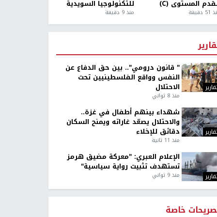
قدم المستوى (C)
للتكنولوجيا السويدية
5 دقيقة
منذ 9 دقيقة
قارير
" قانون درومي".. بين حق الدفاع عن
النفس وواقع الفلسطينيين تحت
الاحتلال
قارير
منذ 8 ثواني
شهداء بينهم أطفال في غزة..
والاحتلال يصعّد غاراته ويمنح السكان
دقائق للإخلاء
قارير
منذ 11 ثانية
الإعلام العبري: "معركة مضيق هرمز
تستهدف تثبيت رواية سياسية"
منذ 9 ثواني
قارير
صريحات خاصة