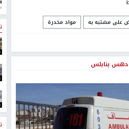
ط
ال
منذ 1
ض على مشتبه به
مواد مخدرة
ت
ت
 دهس بنابلس
ت
ت
ت