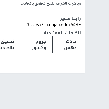
وباشرت الشرطة بفتح تحقيق بالحادث
رابط قصير
https://nn.najah.edu/54BE/
الكلمات المفتاحية
حادث
جروح
تحقيق
دهس
وكسور
بالحادث
فلسطينيات
فلسطينيو 48
تقارير
أخبار جامعة 