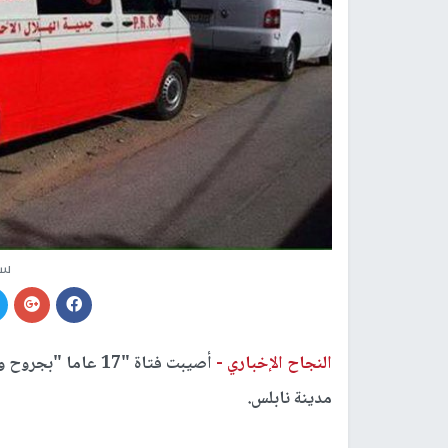
سي
النجاح الإخباري -
أصيبت فتاة "17 عا
مدينة نابلس.