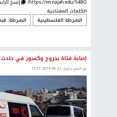
https://nn.najah.edu/54BG/
إنسخ الراب
الكلمات المفتاحية
الشرطة الفلسطينية
الشرطة، قب
إصابة فتاة بجروح وكسور في حادث
تم النشر بتاريخ:
2019-06-22 15:31