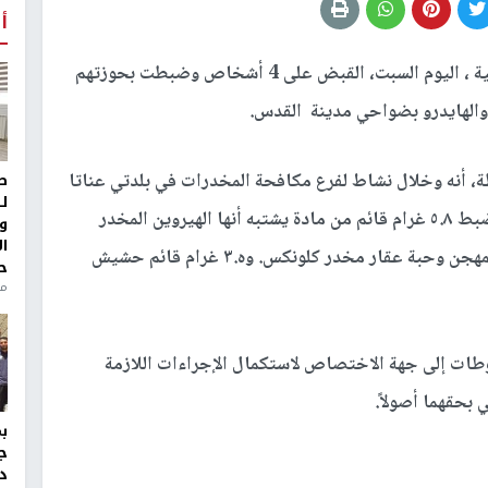
أ
ألقت الشرطة الفلسطينية ، اليوم السبت، القبض على 4 أشخاص وضبطت بحوزتهم
والهايدرو بضواحي مدينة القدس.
رطة، أنه وخلال نشاط لفرع مكافحة المخدرات في بلدتي عناتا
ط
ل
والرام، تم توقيف 4 أشخاص بقضايا منفصلة، وتم ضبط ٥.٨ غرام قائم من مادة يشتبه أنها الهيروين المخدر
و
ا
23.7 غرام قائم من مادة يشتبه أنها القنب الهندي المهجن وحبة عقار مخدر كلونكس. وه.٣ غرام قائم حشيش
ح
من
وطات إلى جهة الاختصاص لاستكمال الإجراءات اللازمة
 بحقهما أصولاً.
ج
د