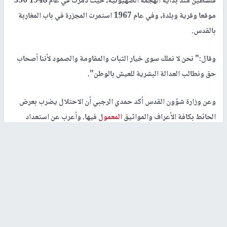
فلسطين منذ بداية الهجمة الصهيونية، حيث دمرت في عام 1948 530
موقعا وقرية وبلدة، وفي عام 1967 استمرت المجزرة في باب المغاربة
بالقدس.
وقال:" نحن لا نملك سوى خيار الثبات والمقاومة والصمود لأننا أصحاب
حق ونطالب العدالة البشرية للعيش بالوطن".
وعن وزارة شؤون القدس أكد حمدي الرجبي أن الاحتلال يضرب بعرض
الحائط بكافة الأعراف والمواثيق
المعمول
فيها. وأعرب عن استعداد
الوزارة على دعم السكان المهددين بالهدم.
رابط قصير
https://nn.najah.edu/546L/
الكلمات المفتاحية
شخصيات مقدسية تندد بقرار الاحتلال لهدم 16
بناية