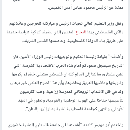
ممثلا عن الرئيس محمود عباس أمس الخميس.
ونقل وزير التعليم العالي تحيات الرئيس و مباركته للخرجين وعائلاتهم
وللكل الفلسطيني بهذا
النجاح
المتميز، الذي يضيف كوكبة شبابية جديدة
على طريق بناء الدولة الفلسطينية، وعاصمتها القدس الشريف.
وأضاف: "بقيادة رئيسنا الحكيم وتوجيهات رئيس الوزراء الأمين، فإن
التاريخ سيسجل صمودكم أمام هذه الحرب الاقتصادية الشرسة، التي
تشن علينا، ورسالتنا إلى العالم كله ان فلسطين ستبقى خضراء بكرمها
وتاريخها وماضيها العريق وحاضرها، وأن هذا الصرح العلمي خير برهان،
ولد في ظل الانتداب البريطاني كمدرسة زراعية، وهب الكرميون
لتأسيسها حفاظا على الهوية الوطنية والقومية، وتطور في العهد
الأردني، وانتهى كجامعة فلسطينية تقنية يشار إليها بالبنان".
واختتم أبو مويس كلمته "أقف هنا في جامعة فلسطين التقنية خضوري