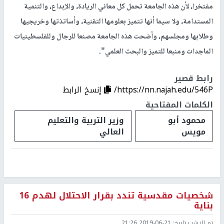
مفتخرا، لأن هذه الجامعة تحمل كل معاني الريادة، والإبداع، والتنمية
المستدامة، ولا سيما أنها تتميز بعلومها التقنية، وأساتذتها وخريجيها
وطلابها ومجلسهم، وأضحت هذه الجامعة مصنعا للرجال وللفلسطينيات
الماجدات ومنبعا للتميز والبحث العلمي".
رابط قصير
https://nn.najah.edu/546P/
إنسخ الرابط
الكلمات المفتاحية
محمود أبو
وزير التربية والتعليم
مويس
العالي
شخصيات مقدسية تندد بقرار الاحتلال لهدم 16
بناية
تم النشر بتاريخ:
2019-06-21 21:26