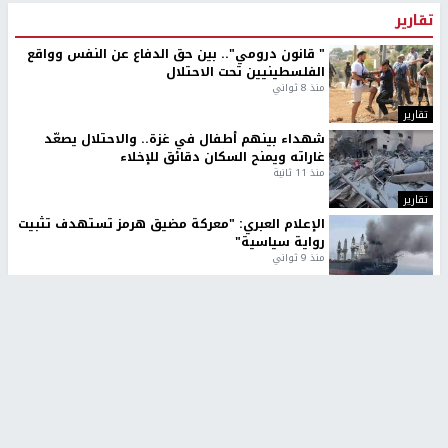
تقارير
" قانون درومي".. بين حق الدفاع عن النفس وواقع
الفلسطينيين تحت الاحتلال
منذ 8 ثواني
تقارير
شهداء بينهم أطفال في غزة.. والاحتلال يصعّد
غاراته ويمنح السكان دقائق للإخلاء
منذ 11 ثانية
تقارير
الإعلام العبري: "معركة مضيق هرمز تستهدف تثبيت
رواية سياسية"
منذ 9 ثواني
تقارير
تصريحات خاصة
تصريحات خاصة
تصريحات خاصة