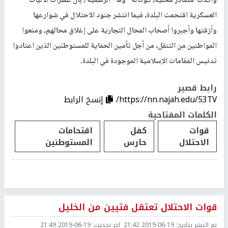
وأكدت مصادر محلية، لـوكالة "وفا" الرسمية ، بأن عشرات الآليات
العسكرية اقتحمت البلدة، فيما انتشر جنود الاحتلال في شوارعها
وأزقتها وأجبروا أصحاب المحال التجارية على إغلاق محالهم، ومنعوا
المواطنين من التنقل، من أجل تأمين الحماية للمستوطنين الذين اعتادوا
تدنيس المقامات الإسلامية الموجودة في البلدة.
رابط قصير
https://nn.najah.edu/53TV/
إنسخ الرابط
الكلمات المفتاحية
قوات
كفل
اقتحامات
الاحتلال
حارس
المستوطنين
قوات الاحتلال تعتقل فتيين من الخليل
تم النشر بتاريخ:
2019-06-19 21:42
اخر تحديث:
2019-06-19 21:49