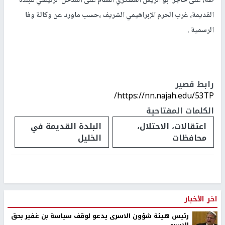
طه، على حاجز أبو الريش العسكري المقام على المدخل الرئيسي للبلدة
القديمة، غرب الحرم الإبراهيمي الشريف ،حسب ماورد عن وكالة وفا
الرسمية .
رابط قصير
https://nn.najah.edu/53TP/
الكلمات المفتاحية
اعتقالات، الاحتلال،
البلدة القديمة في
محافظات
الخليل
اخر الأخبار
رئيس هيئة شؤون الاسرى يدعو لوقف سياسة بن غفير بحق
الاسرى