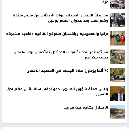
https://nn.najah.edu/53SV/
الكلمات المفتاحية
محكمة
مخيم
شاب
سجن
عوفر
الدهيشة
فلسطيني
الاسرائيلية
اخر الأخبار
اصابات قرب الخط الأصفر وتحليق مكثف للاستطلاع في سماء
غزة
محافظة القدس: انسحاب قوات الاحتلال من مخيم قلنديا
وكفر عقب بعد عدوان استمر يومين
تركيا والسعودية وباكستان ستوقع اتفاقية دفاعية مشتركة