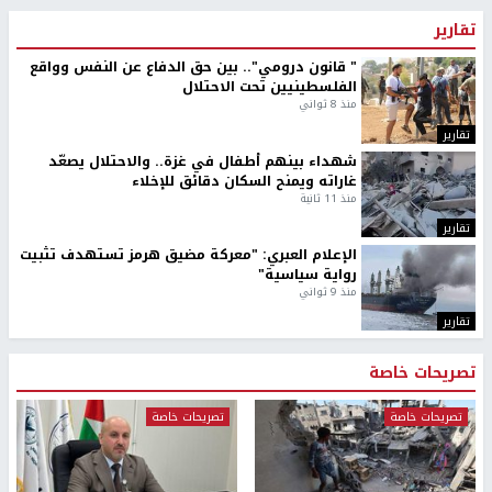
طلبة مساق "مدخل للقانون
جامعة النجاح الوطنية تستضيف
الاجتماعي والتشريعات
منافسات بطولة الراحل مفيد
الاجتماعية"يزورون مركز حماية
اسماعيل لكرة اليد للناشئين
الأسرة
منذ 48 دقيقة
منذ ثانية
بمشاركة 25 مدرباً.. جامعة النجاح
مركز إعلام النجاح يستضيف وفدًا
تطلق دورة إعداد مدربي كرة
أكاديميًا من جامعة لوليو
القدم المستوى (C)
للتكنولوجيا السويدية
منذ 51 دقيقة
منذ 9 دقيقة
تقارير
" قانون درومي".. بين حق الدفاع عن النفس وواقع
الفلسطينيين تحت الاحتلال
منذ 8 ثواني
تقارير
شهداء بينهم أطفال في غزة.. والاحتلال يصعّد