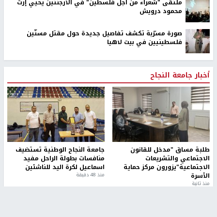
ملتقى "شعراء من أجل فلسطين" في الأرجنتين يحيي إرث
محمود درويش
صورة مسرّبة تكشف تفاصيل جديدة حول مقتل مسنّين
فلسطينيين في بيت لاهيا
أخبار جامعة النجاح
طلبة مساق "مدخل للقانون
جامعة النجاح الوطنية تستضيف
الاجتماعي والتشريعات
منافسات بطولة الراحل مفيد
الاجتماعية"يزورون مركز حماية
اسماعيل لكرة اليد للناشئين
الأسرة
منذ 48 دقيقة
منذ ثانية