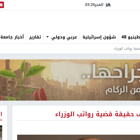
الفجر
03:26
البث
نيو 48
شؤون إسرائيلية
عربي ودولي
تقارير
أخبار جامعة 
ية رواتب الوزراء
ف حقيقة قضية رواتب الوزراء
ا