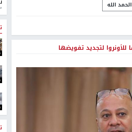
ل
لحمد الله
منذ 0
ت
 للأونروا لتجديد تفويضها
ت
ت
ت
ت