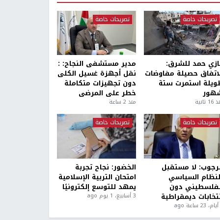
تصريحات خاصة
تصريحات خاصة
ازي حمد للشرق:
مدير مستشفى النجاح: :
لاتفاق حصيلة مفاوضات
نقل أجهزة غسيل الكلى
ويلة استمرت ستة
دون تجهيزات متكاملة
هور
خطر على المرضى
1 ثانية
منذ 2 ساعة
تصريحات خاصة
تصريحات خاصة
لرجوب: لا مستقبل
الخضور: نجاح تجربة
لنظام السياسي
امتحان التربية الإسلامية
لفلسطيني دون
يمهد للتوسع إلكترونيًا
نتخابات ديمقراطية
3 أسابيع، 1 يوم ago