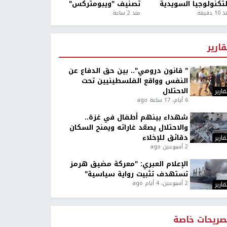
لتكنولوجيا السويدية
تصنيف "ويبومتركس"
1 دقيقة
منذ 2 ساعة
قارير
" قانون درومي".. بين حق الدفاع عن
النفس وواقع الفلسطينيين تحت
الاحتلال
قارير
6 أيام، 17 ساعة ago
شهداء بينهم أطفال في غزة..
والاحتلال يصعّد غاراته ويمنح السكان
دقائق للإخلاء
قارير
2 أسبوعين ago
الإعلام العبري: "معركة مضيق هرمز
تستهدف تثبيت رواية سياسية"
2 أسبوعين، 4 أيام ago
قارير
صريحات خاصة