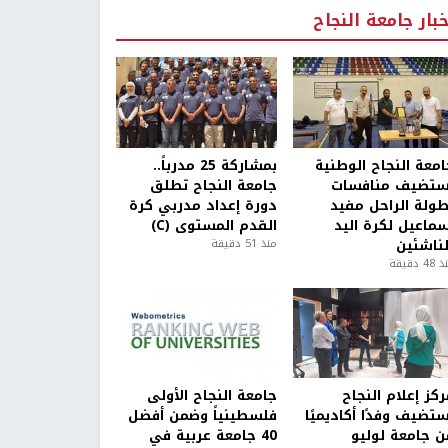
خبار جامعة النجاح
امعة النجاح الوطنية
بمشاركة 25 مدرباً..
ستضيف منافسات
جامعة النجاح تطلق
طولة الراحل مفيد
دورة إعداد مدربي كرة
سماعيل لكرة اليد
القدم المستوى (C)
لناشئين
منذ 51 دقيقة
4 دقيقة
كز إعلام النجاح
جامعة النجاح الأولى
ستضيف وفدًا أكاديميًا
فلسطينياً وضمن أفضل
ن جامعة لوليو
40 جامعة عربية في