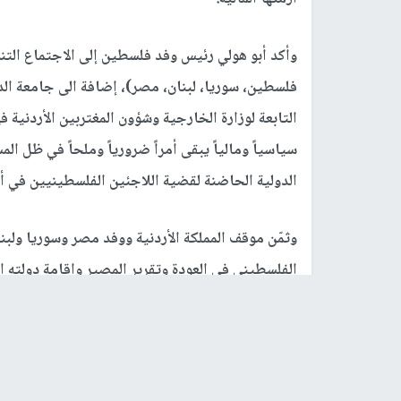
وأكد أبو هولي رئيس وفد فلسطين إلى الاجتماع التنس
فلسطين، سوريا، لبنان، مصر)، إضافة الى جامعة الد
التابعة لوزارة الخارجية وشؤون المغتربين الأردنية في
سياسياً ومالياً يبقى أمراً ضرورياً وملحاً في ظل ال
الدولية الحاضنة لقضية اللاجئين الفلسطينيين في أر
وثمّن موقف المملكة الأردنية ووفد مصر وسوريا ولب
الفلسطيني في العودة وتقرير المصير وإقامة دولته 
المؤامرات التي تستهدف قضيتهم.
ودعا إلى أن يكون هناك موقف ثابت وموحد حيال القض
"الأونروا" والتحرك بشكل جماعي على مستوى الدول 