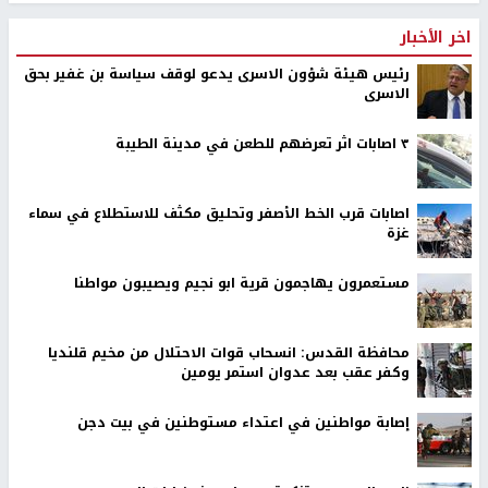
اخر الأخبار
رئيس هيئة شؤون الاسرى يدعو لوقف سياسة بن غفير بحق
الاسرى
٣ اصابات اثر تعرضهم للطعن في مدينة الطيبة
اصابات قرب الخط الأصفر وتحليق مكثف للاستطلاع في سماء
غزة
مستعمرون يهاجمون قرية ابو نجيم ويصيبون مواطنا
محافظة القدس: انسحاب قوات الاحتلال من مخيم قلنديا
وكفر عقب بعد عدوان استمر يومين
إصابة مواطنين في اعتداء مستوطنين في بيت دجن