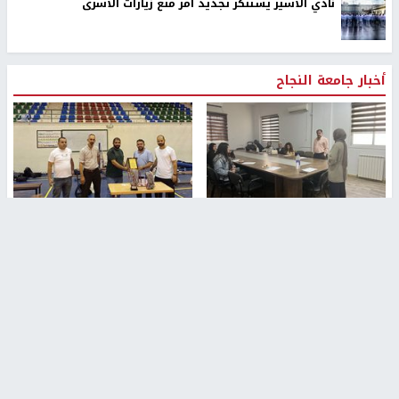
نادي الاسير يستنكر تجديد امر منع زيارات الاسرى
أخبار جامعة النجاح
طلبة مساق "مدخل للقانون
جامعة النجاح الوطنية تستضيف
الاجتماعي والتشريعات
منافسات بطولة الراحل مفيد
الاجتماعية"يزورون مركز حماية
اسماعيل لكرة اليد للناشئين
الأسرة
منذ 48 دقيقة
منذ 5 ثواني