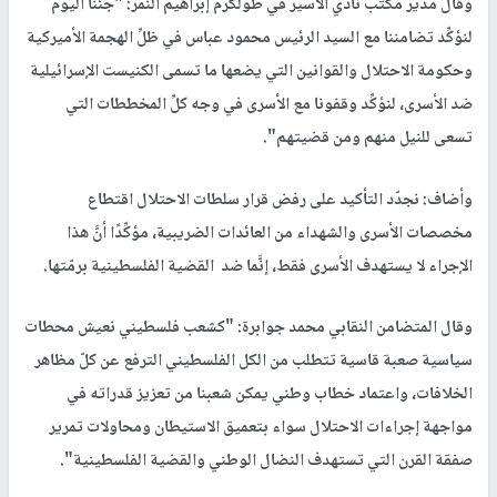
وقال مدير مكتب نادي الأسير في طولكرم إبراهيم النمر: "جئنا اليوم
لنؤكِّد تضامننا مع السيد الرئيس محمود عباس في ظلِّ الهجمة الأميركية
وحكومة الاحتلال والقوانين التي يضعها ما تسمى الكنيست الإسرائيلية
ضد الأسرى، لنؤكِّد وقفونا مع الأسرى في وجه كلِّ المخططات التي
تسعى للنيل منهم ومن قضيتهم".
وأضاف: نجدّد التأكيد على رفض قرار سلطات الاحتلال اقتطاع
مخصصات الأسرى والشهداء من العائدات الضريبية، مؤكِّدًا أنَّ هذا
الإجراء لا يستهدف الأسرى فقط، إنَّما ضد القضية الفلسطينية برمّتها.
وقال المتضامن النقابي محمد جوابرة: "كشعب فلسطيني نعيش محطات
سياسية صعبة قاسية تتطلب من الكل الفلسطيني الترفع عن كلّ مظاهر
الخلافات، واعتماد خطاب وطني يمكن شعبنا من تعزيز قدراته في
مواجهة إجراءات الاحتلال سواء بتعميق الاستيطان ومحاولات تمرير
صفقة القرن التي تستهدف النضال الوطني والقضية الفلسطينية".