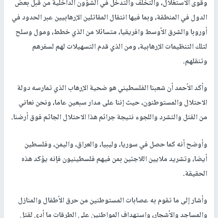
وقوى الاستغلال، والتخلف والتدخل في الشؤون الداخلية من قبل بعض
الدول في المنطقة، وبما فيها انتقال المقاتلين الإرهابيين عبر الحدود في
أوروبا والشرق الأوسط وافريقيا، متسائلا من الذي خطط، ومول وسلح
لتلك التنظيمات الإرهابية، ومن الذي قدم التسهيلات لهم لسفرهم
وتنقلهم.
وأكد الأحمد أن شعبنا الفلسطيني هو ضحية الإرهاب الذي تمارسه دولة
الاحتلال والمستوطنون، حيث إننا على مدار سبعين عاما، ونحن نعاني
من القتل والتشرد واللجوء نتيجة جرائم هذا الاحتلال الجاثم فوق أرضنا.
وأوضح أنه كما حصل في سوريا، وليبيا، والعراق، واليمن، وفلسطين
أيضا، وتشريد ملايين اللاجئين بمن فيهم فلسطينيون فإنه يؤكد هذه
الحقيقة.
وأشار إلى ما تقوم به عصابات المستوطنين من حرق الأطفال والمنازل
والمساجد والأشجار، واستهداف المواطنين على الطرقات ما أدى لقتل