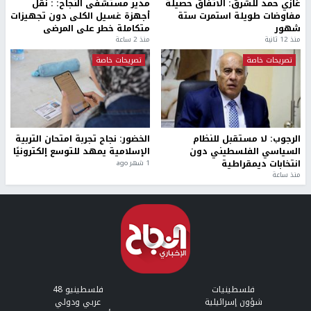
أخبار جامعة النجاح
طلبة مساق "مدخل للقانون
جامعة النجاح الوطنية تستضيف
الاجتماعي والتشريعات
منافسات بطولة الراحل مفيد
الاجتماعية"يزورون مركز حماية
اسماعيل لكرة اليد للناشئين
الأسرة
منذ 48 دقيقة
منذ ثانية
بمشاركة 25 مدرباً.. جامعة النجاح
مركز إعلام النجاح يستضيف وفدًا
تطلق دورة إعداد مدربي كرة
أكاديميًا من جامعة لوليو
القدم المستوى (C)
للتكنولوجيا السويدية
منذ 51 دقيقة
منذ 9 دقيقة