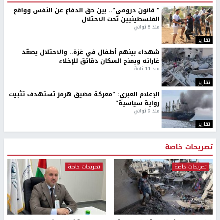
‏3 إصابات إثر اعتداء مستوطنين على عائلة الكعابنة شرق قرية
الطيبة
نحو 58 ألف إصابة بجدري الماء في قطاع غزة منذ بداية العام
أوامر إسرائيلية جديدة لاقتلاع الزيتون ومصادرة أراضٍ في
جبع شمال القدس
ترامب: أعتقد أن الحرب مع إيران ستنتهي قريبًا جدًا
عائلة بشار عقل تطالب بكشف ملابسات مقتله وإحالة
المتورطين للقضاء
الاحتلال يخطر باقتلاع أشجار من 310 دونمات والاستيلاء على
3.5 دونم جنوب جنين
وزير الداخلية يبحث مع مكافحة المخدرات الدولي تعزيز التعاون
في دعم قطاع الأمن