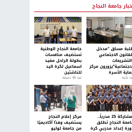
خبار جامعة النجاح
لبة مساق "مدخل
جامعة النجاح الوطنية
لقانون الاجتماعي
تستضيف منافسات
التشريعات
بطولة الراحل مفيد
لاجتماعية"يزورون مركز
اسماعيل لكرة اليد
ماية الأسرة
للناشئين
ذ ثانية
منذ 48 دقيقة
بمشاركة 25 مدرباً..
مركز إعلام النجاح
امعة النجاح تطلق
يستضيف وفدًا أكاديميًا
ورة إعداد مدربي كرة
من جامعة لوليو