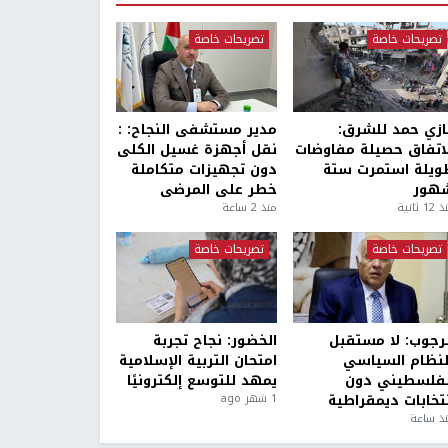
تصريحات خاصة
تصريحات خاصة
ازي حمد للشرق:
مدير مستشفى النجاح: :
لاتفاق حصيلة مفاوضات
نقل أجهزة غسيل الكلى
ويلة استمرت ستة
دون تجهيزات متكاملة
هور
خطر على المرضى
1 ثانية
منذ 2 ساعة
تصريحات خاصة
تصريحات خاصة
لرجوب: لا مستقبل
الخضور: نجاح تجربة
لنظام السياسي
امتحان التربية الإسلامية
لفلسطيني دون
يمهد للتوسع إلكترونيًا
نتخابات ديمقراطية
1 شهر ago
ذ ساعة