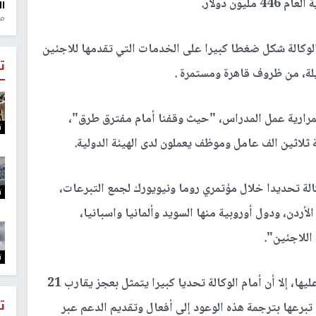
ون دولار.
ال
منذ 1
الوكالة شكل ضغطا كبيرا على الخدمات التي تقدمها للاجئين
ت
لة، من ظروف قاهرة ومستمرة .
ستمرارية عمل المدراس، "حيث وقفنا أمام مفترق طرق"،
ت
ة ثلاثين الف عامل وموظف يعملون لدى الهيئة الدولية.
كالة تحديدا خلال مؤتمري روما ونيويورك لجمع التبرعات،
ت
أردن، ودول أوروبية منها السويد وألمانيا واسبانيا،
اللاجئين".
ت
وأردف أنه "رغم هذه النتيجة المرضية التي حصلنا عليها، إلا أن أمام الوكالة تحديا كبيرا يتمثل بعجز يقارب 21
ت
تبرعها بترجمة هذه الوعود إلى أفعال وتقديم الدعم عبر