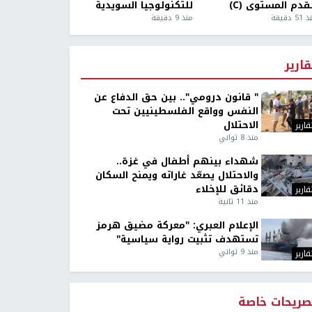
قدم المستوى (C)
للتكنولوجيا السويدية
5 دقيقة
منذ 9 دقيقة
قارير
" قانون درومي".. بين حق الدفاع عن
النفس وواقع الفلسطينيين تحت
الاحتلال
قارير
منذ 8 ثواني
شهداء بينهم أطفال في غزة..
والاحتلال يصعّد غاراته ويمنح السكان
دقائق للإخلاء
قارير
منذ 11 ثانية
الإعلام العبري: "معركة مضيق هرمز
تستهدف تثبيت رواية سياسية"
منذ 9 ثواني
قارير
صريحات خاصة