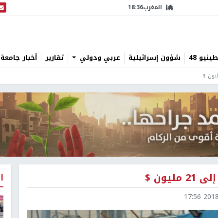
المغرب
18:36
البث
نيو 48
شؤون إسرائيلية
عربي ودولي
تقارير
أخبار جامعة 
ا
2018-1