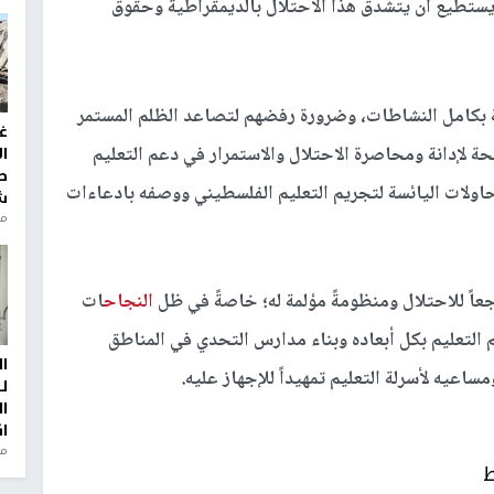
 يستطيع أن يتشدق هذا الاحتلال بالديمقراطية وحقوق
كة بكامل النشاطات، وضرورة رفضهم لتصاعد الظلم المستمر
غ
نحة لإدانة ومحاصرة الاحتلال والاستمرار في دعم التعليم
ا
ط
ولات اليائسة لتجريم التعليم الفلسطيني ووصفه بادعاءات
ش
منذ 2
عاً للاحتلال ومنظومةً مؤلمة له؛ خاصةً في ظل
النجاح
ات
 التعليم بكل أبعاده وبناء مدارس التحدي في المناطق
ا
ساعيه لأسرلة التعليم تمهيداً للإجهاز عليه.
ل
ا
ا
من
ط