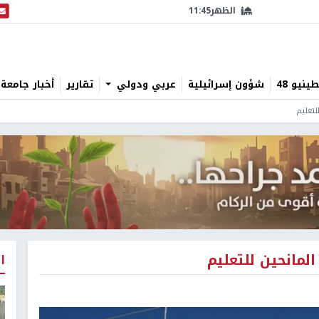
الظهر
11:45
البث
نيو 48
شؤون إسرائيلية
عربي ودولي
تقارير
أخبار جامعة 
لتعليم
المانحين للتعليم
ا