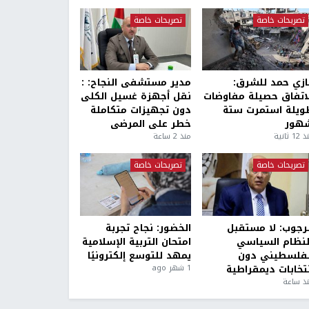
تصريحات خاصة
تصريحات خاصة
ازي حمد للشرق:
مدير مستشفى النجاح: :
لاتفاق حصيلة مفاوضات
نقل أجهزة غسيل الكلى
ويلة استمرت ستة
دون تجهيزات متكاملة
هور
خطر على المرضى
1 ثانية
منذ 2 ساعة
تصريحات خاصة
تصريحات خاصة
لرجوب: لا مستقبل
الخضور: نجاح تجربة
لنظام السياسي
امتحان التربية الإسلامية
لفلسطيني دون
يمهد للتوسع إلكترونيًا
نتخابات ديمقراطية
1 شهر ago
ذ ساعة