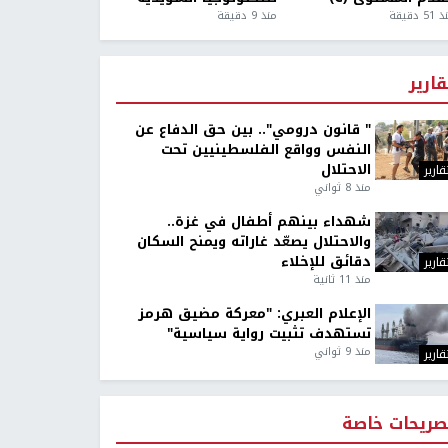
5 دقيقة
منذ 9 دقيقة
قارير
" قانون درومي".. بين حق الدفاع عن
النفس وواقع الفلسطينيين تحت
الاحتلال
قارير
منذ 8 ثواني
شهداء بينهم أطفال في غزة..
والاحتلال يصعّد غاراته ويمنح السكان
دقائق للإخلاء
قارير
منذ 11 ثانية
الإعلام العبري: "معركة مضيق هرمز
تستهدف تثبيت رواية سياسية"
منذ 9 ثواني
قارير
صريحات خاصة