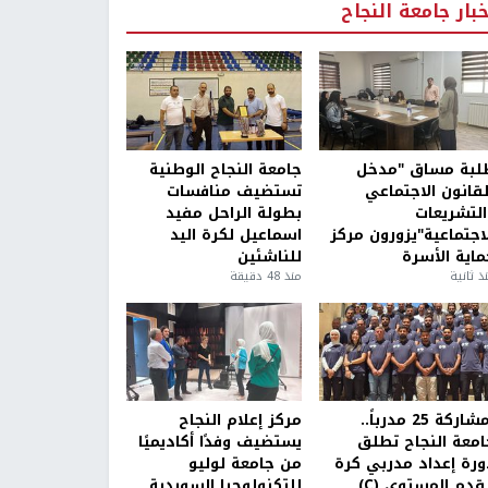
خبار جامعة النجاح
لبة مساق "مدخل
جامعة النجاح الوطنية
لقانون الاجتماعي
تستضيف منافسات
التشريعات
بطولة الراحل مفيد
لاجتماعية"يزورون مركز
اسماعيل لكرة اليد
ماية الأسرة
للناشئين
ذ ثانية
منذ 48 دقيقة
بمشاركة 25 مدرباً..
مركز إعلام النجاح
امعة النجاح تطلق
يستضيف وفدًا أكاديميًا
ورة إعداد مدربي كرة
من جامعة لوليو
قدم المستوى (C)
للتكنولوجيا السويدية