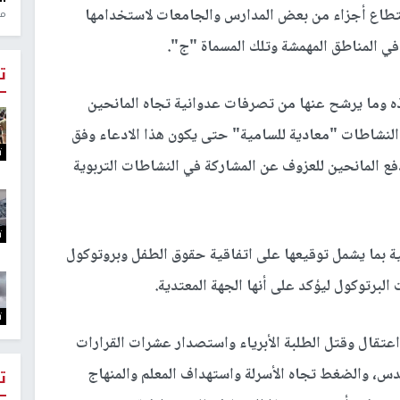
تطاع أجزاء من بعض المدارس والجامعات لاستخدامها
منذ 1
ي المناطق المهمشة وتلك المسماة "ج".
ت
ه وما يرشح عنها من تصرفات عدوانية تجاه المانحين
ن النشاطات "معادية للسامية" حتى يكون هذا الادعاء وفق
ت
دفع المانحين للعزوف عن المشاركة في النشاطات التربوية
ت
ية بما يشمل توقيعها على اتفاقية حقوق الطفل وبروتوكول
لبرتوكول ليؤكد على أنها الجهة المعتدية.
ت
عتقال وقتل الطلبة الأبرياء واستصدار عشرات القرارات
دس، والضغط تجاه الأسرلة واستهداف المعلم والمنهاج
ت