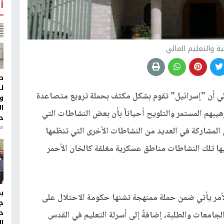
أ
بية والتعليم العالي
ط
ل
عالي أن "إسرائيل" تقوم بشكل مكثف بحملة ترويع متصاعدة
و
ا
يبهم المستمر والتلويح أحياناً بأن بعض النشاطات التي
ح
من
المشاركة في العديد من النشاطات الأخرى التي تنظمها
يها تلك النشاطات مناطق عسكرية مغلقة كالخان الأحمر
لأمر يأتي ضمن حملة ممنهجة تشنها حكومة الاحتلال على
ج
د
جامعات والطلبة، إضافةً إلى أسرلة التعليم في القدس
ال