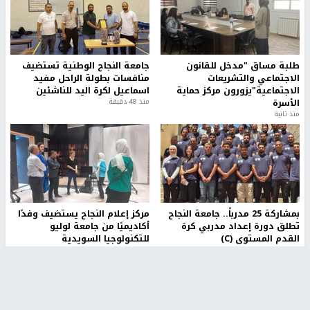
طلبة مساق "مدخل للقانون
جامعة النجاح الوطنية تستضيف
الاجتماعي والتشريعات
منافسات بطولة الراحل مفيد
الاجتماعية"يزورون مركز حماية
اسماعيل لكرة اليد للناشئين
الأسرة
منذ 48 دقيقة
منذ ثانية
بمشاركة 25 مدرباً.. جامعة النجاح
مركز إعلام النجاح يستضيف وفدًا
تطلق دورة إعداد مدربي كرة
أكاديميًا من جامعة لوليو
القدم المستوى (C)
للتكنولوجيا السويدية
منذ 51 دقيقة
منذ 9 دقيقة
تقارير
" قانون درومي".. بين حق الدفاع عن النفس وواقع