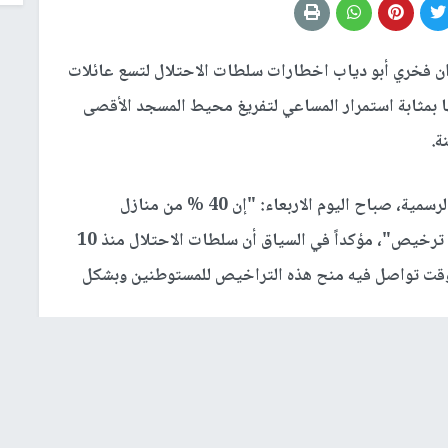
ان فخري أبو دياب اخطارات سلطات الاحتلال لتسع عائلات
مها بمثابة استمرار المساعي لتفريغ محيط المسجد الأقصى
ة.
وقال أبو دياب في حديث لإذاعة “صوت فلسطين” الرسمية، صباح اليوم الاربعاء: "إن 40 % من منازل
المواطنين في سلوان مهددة بالهدم بحجة البناء دون ترخيص"، مؤكداً في السياق أن سلطات الاحتلال منذ 10
وقت تواصل فيه منح هذه التراخيص للمستوطنين وبشكل
دم في القدس المحتلة ومنها حيي
اللوز
ة ووادي الربابة جنوب