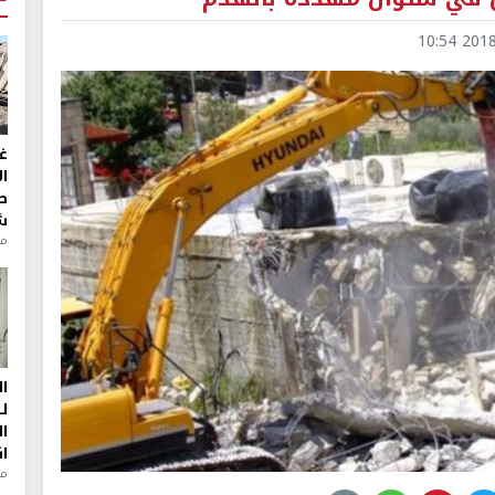
2018-0
غ
ا
ط
ش
منذ 2
ا
ل
ا
ا
من