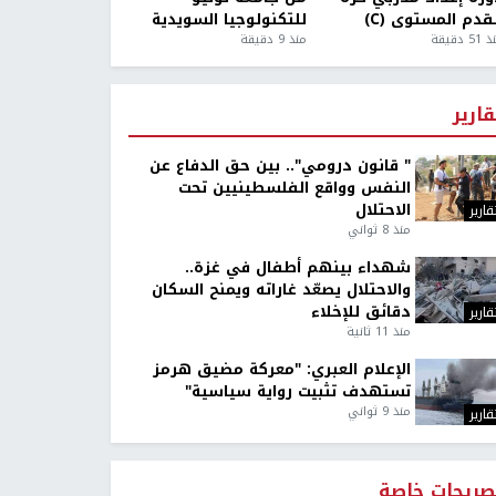
قدم المستوى (C)
للتكنولوجيا السويدية
5 دقيقة
منذ 9 دقيقة
قارير
" قانون درومي".. بين حق الدفاع عن
النفس وواقع الفلسطينيين تحت
الاحتلال
قارير
منذ 8 ثواني
شهداء بينهم أطفال في غزة..
والاحتلال يصعّد غاراته ويمنح السكان
دقائق للإخلاء
قارير
منذ 11 ثانية
الإعلام العبري: "معركة مضيق هرمز
تستهدف تثبيت رواية سياسية"
منذ 9 ثواني
قارير
صريحات خاصة