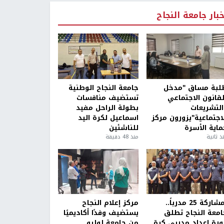
خبار جامعة النجاح
لبة مساق "مدخل
جامعة النجاح الوطنية
لقانون الاجتماعي
تستضيف منافسات
التشريعات
بطولة الراحل مفيد
لاجتماعية"يزورون مركز
اسماعيل لكرة اليد
ماية الأسرة
للناشئين
ذ ثانية
منذ 48 دقيقة
بمشاركة 25 مدرباً..
مركز إعلام النجاح
امعة النجاح تطلق
يستضيف وفدًا أكاديميًا
ورة إعداد مدربي كرة
من جامعة لوليو