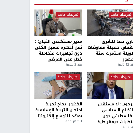
تصريحات خاصة
تصريحات خاصة
ازي حمد للشرق:
مدير مستشفى النجاح: :
لاتفاق حصيلة مفاوضات
نقل أجهزة غسيل الكلى
ويلة استمرت ستة
دون تجهيزات متكاملة
هور
خطر على المرضى
1 ثانية
منذ 2 ساعة
تصريحات خاصة
تصريحات خاصة
لرجوب: لا مستقبل
الخضور: نجاح تجربة
لنظام السياسي
امتحان التربية الإسلامية
لفلسطيني دون
يمهد للتوسع إلكترونيًا
نتخابات ديمقراطية
1 شهر ago
ذ ساعة