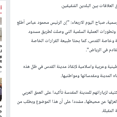
لعلاقات بين البلدين الشقيقين.
أ
ية، صباح اليوم الاربعاء: "إن الرئيس محمود عباس أطلع
وتطورات العملية السلمية التي وصلت لطريق مسدود
ية وخاصة القدس، كما بحثا طبيعة القرارات الخاصة
ط
قادم في الرياض".
ل
و
ا
نية وعربية واسلامية لإنقاذ مدينة القدس في ظل هذه
ح
من
اه المدينة ومقدساتها ومواطنيها.
ف لزياراتهم للمدينة المقدسة تأكيدا على العمق العربي
ل لعزلها عن محيطها، مشددا على أن هذا الموضوع وبطلب من
المقبلة.
ج
د