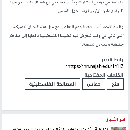
متواجد في تونس للمشاركة بمؤتمر تضامني مع شعبنا، منددا، من جهة
ثانية، بإعلان الرئيس ترمب حول القدس.
وناشد الأحمد أبناء شعبنا عدم التعاطي مع مثل هذه الأخبار المفبركة،
التي تأتي في وقت تتعرض فيه قضيتنا الفلسطينية بأكملها إلى مخاطر
حقيقية ومشروع تصفية.
رابط قصير
https://nn.najah.edu/1YHZ/
الكلمات المفتاحية
فتح
حماس
المصالحة الفلسطينية
اخر الأخبار
16 إصابة منذ بدء عدوان الاحتلال على مخيم قلنديا وكفر