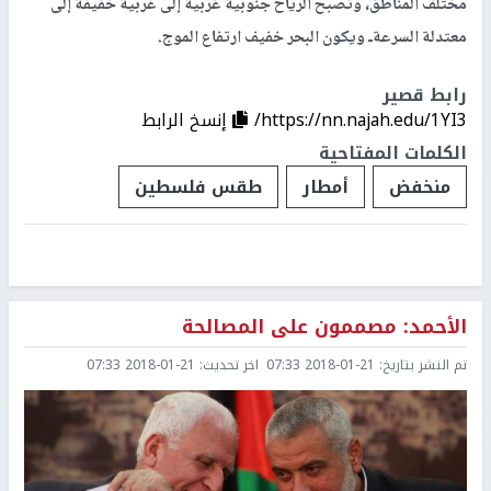
مختلف المناطق، وتصبح الرياح جنوبية غربية إلى غربية خفيفة إلى
معتدلة السرعةـ ويكون البحر خفيف ارتفاع الموج.
رابط قصير
https://nn.najah.edu/1YI3/
إنسخ الرابط
الكلمات المفتاحية
منخفض
أمطار
طقس فلسطين
الأحمد: مصممون على المصالحة
تم النشر بتاريخ:
2018-01-21 07:33
اخر تحديث:
2018-01-21 07:33