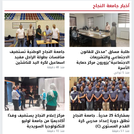
أخبار جامعة النجاح
طلبة مساق "مدخل للقانون
جامعة النجاح الوطنية تستضيف
الاجتماعي والتشريعات
منافسات بطولة الراحل مفيد
الاجتماعية"يزورون مركز حماية
اسماعيل لكرة اليد للناشئين
الأسرة
منذ 48 دقيقة
منذ 5 ثواني
بمشاركة 25 مدرباً.. جامعة النجاح
مركز إعلام النجاح يستضيف وفدًا
تطلق دورة إعداد مدربي كرة
أكاديميًا من جامعة لوليو
القدم المستوى (C)
للتكنولوجيا السويدية
منذ 51 دقيقة
منذ 10 دقيقة