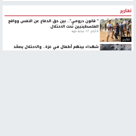
تقارير
" قانون درومي".. بين حق الدفاع عن النفس وواقع
الفلسطينيين تحت الاحتلال
6 أيام، 17 ساعة ago
تقارير
شهداء بينهم أطفال في غزة.. والاحتلال يصعّد
غاراته ويمنح السكان دقائق للإخلاء
2 أسبوعين ago
تقارير
الإعلام العبري: "معركة مضيق هرمز تستهدف تثبيت
رواية سياسية"
2 أسبوعين، 4 أيام ago
تقارير
تصريحات خاصة
تصريحات خاصة
تصريحات خاصة