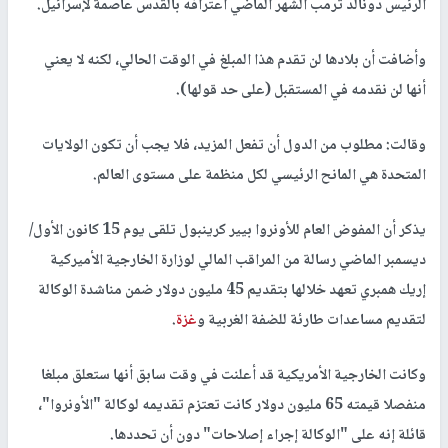
الرئيس دونالد ترمب الشهر الماضي اعترافه بالقدس عاصمة لإسرائيل.
وأضافت أن بلادها لن تقدم هذا المبلغ في الوقت الحالي، لكنه لا يعني
أنها لن نقدمه في المستقبل (على حد قولها).
وقالت: مطلوب من الدول أن تفعل المزيد، فلا يجب أن تكون الولايات
المتحدة هي المانح الرئيسي لكل منظمة على مستوى العالم.
يذكر أن المفوض العام للأونروا بيير كرينبول تلقى يوم 15 كانون الأول/
ديسمبر الماضي رسالة من المراقب المالي لوزارة الخارجية الأميركية
إريك همبري تعهد خلالها بتقديم 45 مليون دولار ضمن مناشدة الوكالة
لتقديم مساعدات طارئة للضفة الغربية و
غزة
.
وكانت الخارجية الأمريكية قد أعلنت في وقت سابق أنها ستعلق مبلغا
منفصلا قيمته 65 مليون دولار كانت تعتزم تقديمه لوكالة "الأونروا"،
قائلة إنه على "الوكالة إجراء إصلاحات" دون أن تحددها.