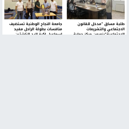
طلبة مساق "مدخل للقانون
جامعة النجاح الوطنية تستضيف
الاجتماعي والتشريعات
منافسات بطولة الراحل مفيد
الاجتماعية"يزورون مركز حماية
اسماعيل لكرة اليد للناشئين
الأسرة
منذ 48 دقيقة
منذ ثانية
بمشاركة 25 مدرباً.. جامعة النجاح
مركز إعلام النجاح يستضيف وفدًا
تطلق دورة إعداد مدربي كرة
أكاديميًا من جامعة لوليو
القدم المستوى (C)
للتكنولوجيا السويدية
منذ 51 دقيقة
منذ 9 دقيقة
تقارير
" قانون درومي".. بين حق الدفاع عن النفس وواقع
الفلسطينيين تحت الاحتلال