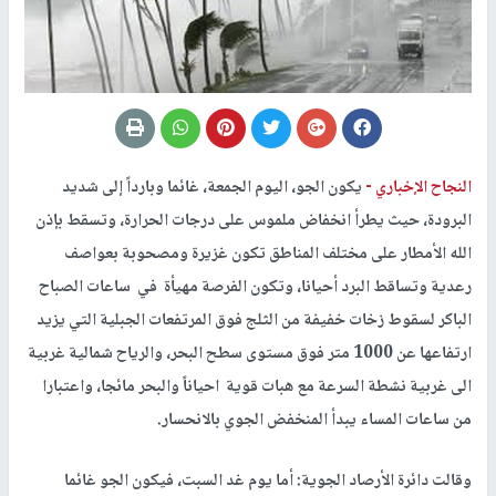
النجاح الإخباري -
يكون الجو، اليوم الجمعة، غائما وبارداً إلى شديد
البرودة، حيث يطرأ انخفاض ملموس على درجات الحرارة، وتسقط بإذن
الله الأمطار على مختلف المناطق تكون غزيرة ومصحوبة بعواصف
رعدية وتساقط البرد أحيانا، وتكون الفرصة مهيأة في ساعات الصباح
الباكر لسقوط زخات خفيفة من الثلج فوق المرتفعات الجبلية التي يزيد
ارتفاعها عن 1000 متر فوق مستوى سطح البحر، والرياح شمالية غربية
الى غربية نشطة السرعة مع هبات قوية احياناً والبحر مائجا، واعتبارا
من ساعات المساء يبدأ المنخفض الجوي بالانحسار.
وقالت دائرة الأرصاد الجوية: أما يوم غد السبت، فيكون الجو غائما