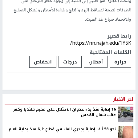
وتحث الدائرة المواطنين إلى التنبه إلى وجود خطر التزحلق على
الطرقات نتيجة لتساقط البرد والثلج وغزارة الأمطار، وتشكل الصقيع
والانجماد صباح غد السبت.
رابط قصير
https://nn.najah.edu/1Y5K/
الكلمات المفتاحية
حرارة
أمطار،
درجات
انخفاض
اخر الأخبار
16 إصابة منذ بدء عدوان الاحتلال على مخيم قلنديا وكفر
عقب شمال القدس
نحو 58 ألف إصابة بجدري الماء في قطاع غزة منذ بداية العام