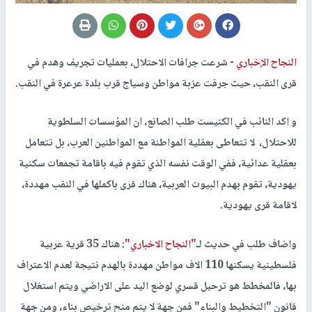
النجاح الإخباري -
شرعت جرافات الاحتلال، بعمليات تجريف وهدم في
قرى النقب، حيث جرفت عزبة مواطن وسياج قرب بلدة عرعرة في النقب.
و اكد النائب في الكنيست طلب الصانع، ان المؤسسات السلطوية
للاحتلال، لا تتعاطى بعقلية المواطنة مع المواطنين العرب، بل تتعامل
بعقلية عدائية، ففي الوقت نفسه الذي تقوم فيه باقامة تجمعات سكنية
يهودية، تقوم بهدم البيوت العربية، هناك قرى باكملها في النقب مهددة،
لاقامة قرى يهودية.
واضاف طلب في حديث لـ
"النجاح الاخباري"
: هناك 35 قرية عربية
فلسطينية يسكنها 110 الاف مواطن مهددة بالهدم نتيجة لعدم الاعتراف
بها، فالمخطط هو ترحيل قسري لوضع اليد على الاراضي ويتم استغلال
قانون "التخطيط والبناء" فمن جهة لا يتم منح ترخيص بناء، ومن جهة