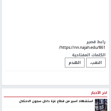
رابط قصير
https://nn.najah.edu/861/
الكلمات المفتاحية
النقب،
الهدم
اخر الأخبار
استشهاد اسير من قطاع غزة داخل سجون الاحتلال