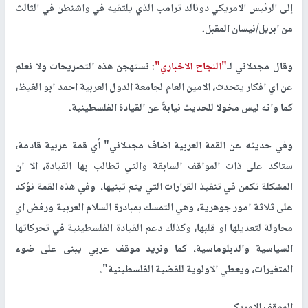
إلى الرئيس الامريكي دونالد ترامب الذي يلتقيه في واشنطن في الثالث
من ابريل/نيسان المقبل.
وقال مجدلاني لـ
"النجاح الاخباري"
: نستهجن هذه التصريحات ولا نعلم
عن اي افكار يتحدث، الامين العام لجامعة الدول العربية احمد ابو الغيظ،
كما وانه ليس مخولا للحديث نيابةً عن القيادة الفلسطينية.
وفي حديثه عن القمة العربية اضاف مجدلاني" أي قمة عربية قادمة،
ستاكد على ذات المواقف السابقة والتي تطالب بها القيادة، الا ان
المشكلة تكمن في تنفيذ القرارات التي يتم تبنيها، وفي هذه القمة نؤكد
على ثلاثة امور جوهرية، وهي التمسك بمبادرة السلام العربية ورفض اي
محاولة لتعديلها او قلبها، وكذلك دعم القيادة الفلسطينية في تحركاتها
السياسية والدبلوماسية، كما ونريد موقف عربي يبنى على ضوء
المتغيرات، ويعطي الاولوية للقضية الفلسطينية".