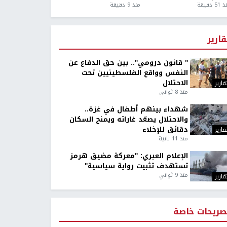
5 دقيقة
منذ 9 دقيقة
قارير
" قانون درومي".. بين حق الدفاع عن
النفس وواقع الفلسطينيين تحت
الاحتلال
قارير
منذ 8 ثواني
شهداء بينهم أطفال في غزة..
والاحتلال يصعّد غاراته ويمنح السكان
دقائق للإخلاء
قارير
منذ 11 ثانية
الإعلام العبري: "معركة مضيق هرمز
تستهدف تثبيت رواية سياسية"
منذ 9 ثواني
قارير
صريحات خاصة