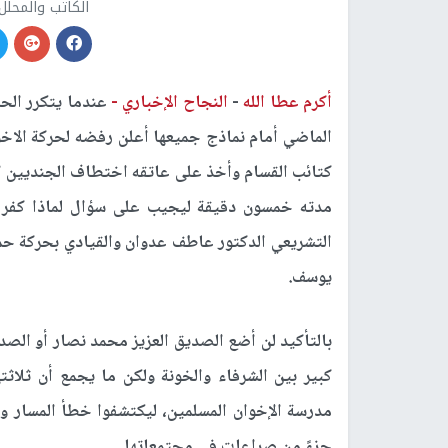
الكاتب والمحلل
أكرم عطا الله
-
النجاح الإخباري -
عندما يتكرر الح
الماضي أمام نماذج جميعها أعلن رفضه لحركة الاخو
كتائب القسام وأخذ على عاتقه اختطاف الجنديين ا
مدته خمسون دقيقة ليجيب على سؤال لماذا كفر ب
التشريعي الدكتور عاطف عدوان والقيادي بحركة حم
يوسف.
بالتأكيد لن أضع الصديق العزيز محمد نصار أو ال
كبير بين الشرفاء والخونة ولكن ما يجمع أن ثلا
مدرسة الإخوان المسلمين، ليكتشفوا خطأ المسار و
جزءً من صراعات في مجتمعاتها.