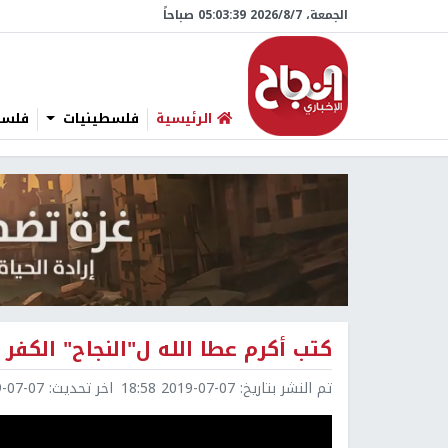
الجمعة، 7/‏8/‏2026 05:03:40 صباحاً
الرئيسية
فلسطينيات
فلسطي
كتب أكرم عطا الله ل"النجاح" الكفر با
تم النشر بتاريخ:
2019-07-07 18:58
اخر تحديث:
7-07 18:58