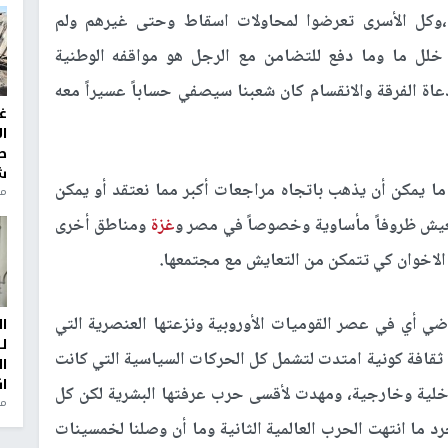
وكل الأسرى تعرضوا لمحاولات اسقاط وحتى غيرهم ولم
خلل ما وما دفع للتضامن مع الرجل هو مواقفه الوطنية
عاة الفرقة والانقسام كان شعبنا سيصفي حساباً عسيراً معه
غ
ا
ط
ش
ما يمكن أن يذهب باتجاه مراجعات أكبر مما نعتقد أو يمكن
منذ 2
 تعيش ظروفاً مأساوية وخصوصاً في مصر و
غزة
ومناطق أخرى
الاخوان كي تتمكن من التعايش مع مجتمعها.
ي أي في عصر القوميات الأوروبية ونزعتها العنصرية التي
ا
ل
ن ثقافة كونية امتدت لتشمل كل الحركات السياسية التي كانت
ا
ا
خلية وخارجية، ومهدت لأقسى حرب عرفتها البشرية لكن كل
من
 ما انتهت الحرب العالمية الثانية وما أن وصلنا لخمسينات