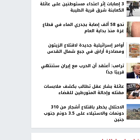
‏3 إصابات إثر اعتداء مستوطنين على عائلة
الكعابنة شرق قرية الطيبة
نحو 58 ألف إصابة بجدري الماء في قطاع
غزة منذ بداية العام
أوامر إسرائيلية جديدة لاقتلاع الزيتون
ومصادرة أراضٍ في جبع شمال القدس
ترامب: أعتقد أن الحرب مع إيران ستنتهي
قريبًا جدًا
عائلة بشار عقل تطالب بكشف ملابسات
مقتله وإحالة المتورطين للقضاء
الاحتلال يخطر باقتلاع أشجار من 310
دونمات والاستيلاء على 3.5 دونم جنوب
جنين