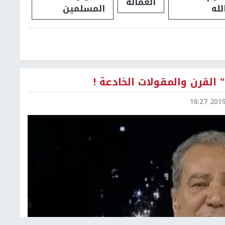
العمالة
لله
المسلمين
 القرن والمقولات الخادعة !
2019-0