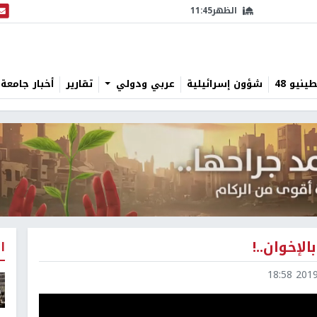
الظهر
11:45
البث
نيو 48
شؤون إسرائيلية
عربي ودولي
تقارير
أخبار جامعة 
لإخوان..!
ا
2019-0