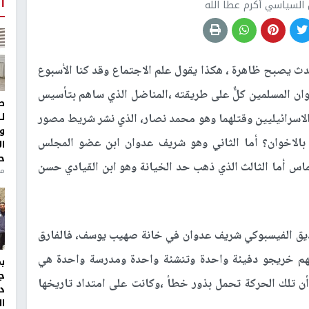
أ
 السياسي أكرم عطا الله
دث يصبح ظاهرة ، هكذا يقول علم الاجتماع وقد كنا الأسبوع
ان المسلمين كلٌّ على طريقته ،المناضل الذي ساهم بتأسيس
ط
ل
لاسرائيليين وقتلهما وهو محمد نصار، الذي نشر شريط مصور
و
الاخوان؟ أما الثاني وهو شريف عدوان ابن عضو المجلس
ا
ح
اس أما الثالث الذي ذهب حد الخيانة وهو ابن القيادي حسن
من
صديق الفيسبوكي شريف عدوان في خانة صهيب يوسف، فالفارق
ثتهم خريجو دفيئة واحدة وتنشئة واحدة ومدرسة واحدة هي
ج
أن تلك الحركة تحمل بذور خطأ ،وكانت على امتداد تاريخها
د
ال