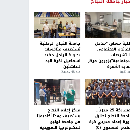
خبار جامعة النجاح
لبة مساق "مدخل
جامعة النجاح الوطنية
لقانون الاجتماعي
تستضيف منافسات
التشريعات
بطولة الراحل مفيد
لاجتماعية"يزورون مركز
اسماعيل لكرة اليد
ماية الأسرة
للناشئين
ذ ثانية
منذ 48 دقيقة
بمشاركة 25 مدرباً..
مركز إعلام النجاح
امعة النجاح تطلق
يستضيف وفدًا أكاديميًا
ورة إعداد مدربي كرة
من جامعة لوليو
قدم المستوى (C)
للتكنولوجيا السويدية