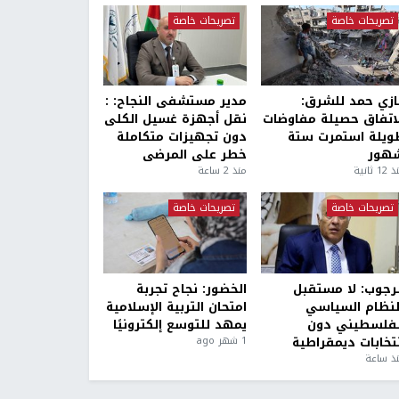
تصريحات خاصة
تصريحات خاصة
ازي حمد للشرق:
مدير مستشفى النجاح: :
لاتفاق حصيلة مفاوضات
نقل أجهزة غسيل الكلى
ويلة استمرت ستة
دون تجهيزات متكاملة
هور
خطر على المرضى
1 ثانية
منذ 2 ساعة
تصريحات خاصة
تصريحات خاصة
لرجوب: لا مستقبل
الخضور: نجاح تجربة
لنظام السياسي
امتحان التربية الإسلامية
لفلسطيني دون
يمهد للتوسع إلكترونيًا
نتخابات ديمقراطية
1 شهر ago
ذ ساعة