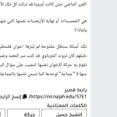
القرن الماضي حتى كانت أوروبا قد تركت كل تلك الأفك
هي الخمسينات أو نهاية الأربعينات نفسها التي ش
ولماذا؟
تلك أسئلة ستظل مفتوحة لم يٌثرها اخوان فلسطين
،قبلهم كان ثروت الخرباوي قد كتب سر المعبد وغيره
تقوم به حركة الإخوان نفسها لتجيب على سؤال كيف
منها لا "جماعة" لوحدها كما تسمي نفسها بالجماعة.
رابط قصير
https://nn.najah.edu/57E1/
إنسخ الرابط
الكلمات المفتاحية
الشيخ حسن
حركة
أ