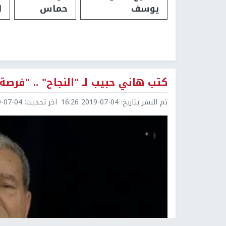
يوسف
حماس
ا
كتب هاني حبيب لـ "النجاح" .. "فرصة"
تم النشر بتاريخ:
2019-07-04 16:26
اخر تحديث:
7-04 16:27