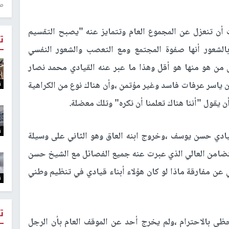
منذ 1
ن تنعزل عن المجموع العام وتتمايز عنه "يصبح التقسيم
ت
 بالشعور أنها صفوة المجتمع ومع التعصب والشعور النفسي
س من هو منها هو أقل وهذا ما عبر عنه القيادي محمد نصار
ن ياسر عرفات فاسد وغير مؤتمن ،وأن هناك نوع من الكراهية
ت
أن يقول "أننا هناك تعلمنا أن نكره" وتلك معضلة.
ت
يادي حسن يوسف ،وخروج ابنه العاق وهو الثاني على وسيلة
التضامن العالي الذي عبرت عنه جميع الفصائل مع الشيخ حسن
ي عن مفارقة ماذا لو كان هؤلاء أبناء قيادي في تنظيم وطني
ت
ت
ى بالاحترام ،ولم يخرج أحد عن الموقف العام بأن الرجل