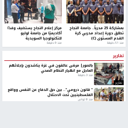
بمشاركة 25 مدرباً.. جامعة النجاح
مركز إعلام النجاح يستضيف وفدًا
تطلق دورة إعداد مدربي كرة
أكاديميًا من جامعة لوليو
القدم المستوى (C)
للتكنولوجيا السويدية
منذ 51 دقيقة
منذ 9 دقيقة
تقارير
بالصور| مرضى عالقون في غزة يناشدون بإجلائهم
العاجل مع انهيار النظام الصحي
منذ 3 دقيقة
تقارير
" قانون درومي".. بين حق الدفاع عن النفس وواقع
الفلسطينيين تحت الاحتلال
منذ 8 ثواني
تقارير
شهداء بينهم أطفال في غزة.. والاحتلال يصعّد
غاراته ويمنح السكان دقائق للإخلاء
منذ 11 ثانية