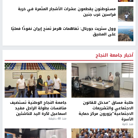
مستوطنون يقطعون عشرات الأشجار المثمرة في خربة
فراسين غرب جنين
وول ستريت جورنال: تفاهمات هرمز تمنح إيران نفوذًا فعليًا
على المضيق
أخبار جامعة النجاح
طلبة مساق "مدخل للقانون
جامعة النجاح الوطنية تستضيف
الاجتماعي والتشريعات
منافسات بطولة الراحل مفيد
الاجتماعية"يزورون مركز حماية
اسماعيل لكرة اليد للناشئين
الأسرة
منذ 48 دقيقة
منذ ثانية