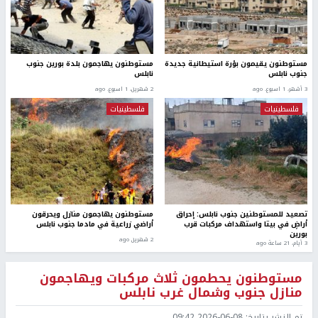
مستوطنون يقيمون بؤرة استيطانية جديدة
مستوطنون يهاجمون بلدة بورين جنوب
جنوب نابلس
نابلس
3 أشهر، 1 اسبوع. ago
2 شهرين، 1 اسبوع. ago
فلسطينيات
فلسطينيات
تصعيد للمستوطنين جنوب نابلس: إحراق
مستوطنون يهاجمون منازل ويحرقون
أراضٍ في بيتا واستهداف مركبات قرب
أراضي زراعية في مادما جنوب نابلس
بورين
2 شهرين ago
3 أيام، 21 ساعة ago
مستوطنون يحطمون ثلاث مركبات ويهاجمون
منازل جنوب وشمال غرب نابلس
تم النشر بتاريخ:
2026-06-08 09:42