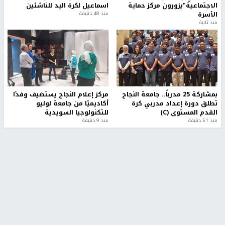
الاجتماعية"يزورون مركز حماية
اسماعيل لكرة اليد للناشئين
الأسرة
منذ 48 دقيقة
منذ ثانية
بمشاركة 25 مدرباً.. جامعة النجاح
مركز إعلام النجاح يستضيف وفدًا
تطلق دورة إعداد مدربي كرة
أكاديميًا من جامعة لوليو
القدم المستوى (C)
للتكنولوجيا السويدية
منذ 51 دقيقة
منذ 9 دقيقة
تقارير
" قانون درومي".. بين حق الدفاع عن النفس وواقع
الفلسطينيين تحت الاحتلال
منذ 8 ثواني
تقارير
شهداء بينهم أطفال في غزة.. والاحتلال يصعّد
غاراته ويمنح السكان دقائق للإخلاء
منذ 11 ثانية