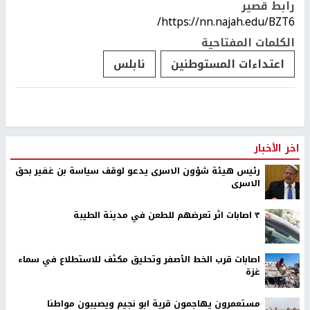
رابط قصير
https://nn.najah.edu/BZT6/
الكلمات المفتاحية
اعتداءات المستوطنين
نابلس
اخر الأخبار
رئيس هيئة شؤون الاسرى يدعو لوقف سياسة بن غفير بحق
الاسرى
٣ اصابات اثر تعرضهم للطعن في مدينة الطيبة
اصابات قرب الخط الأصفر وتحليق مكثف للاستطلاع في سماء
غزة
مستعمرون يهاجمون قرية ابو نجيم ويصيبون مواطنا