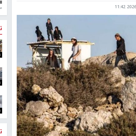
ال
2026-0
منذ 1
ت
ت
ت
ت
ت