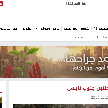
الفجر
03:28
البث
نيو 48
شؤون إسرائيلية
عربي ودولي
تقارير
أخبار جامعة 
ركبات المواطنين جنوب نابلس
نين جنوب نابلس
ا
2026-0