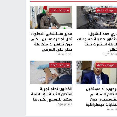
تصريحات خاصة
تصريحات خاصة
ازي حمد للشرق:
مدير مستشفى النجاح: :
لاتفاق حصيلة مفاوضات
نقل أجهزة غسيل الكلى
ويلة استمرت ستة
دون تجهيزات متكاملة
هور
خطر على المرضى
1 ثانية
منذ 2 ساعة
تصريحات خاصة
تصريحات خاصة
لرجوب: لا مستقبل
الخضور: نجاح تجربة
لنظام السياسي
امتحان التربية الإسلامية
لفلسطيني دون
يمهد للتوسع إلكترونيًا
نتخابات ديمقراطية
1 شهر ago
ذ ساعة