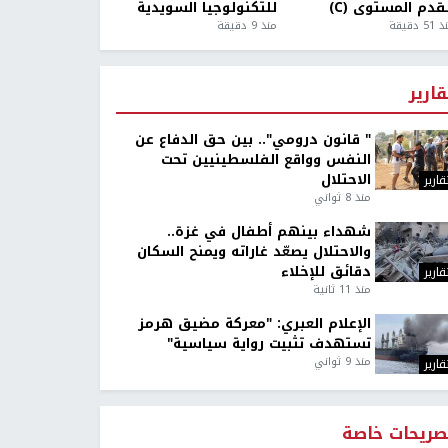
قدم المستوى (C)
للتكنولوجيا السويدية
5 دقيقة
منذ 9 دقيقة
قارير
" قانون درومي".. بين حق الدفاع عن
النفس وواقع الفلسطينيين تحت
الاحتلال
قارير
منذ 8 ثواني
شهداء بينهم أطفال في غزة..
والاحتلال يصعّد غاراته ويمنح السكان
دقائق للإخلاء
قارير
منذ 11 ثانية
الإعلام العبري: "معركة مضيق هرمز
تستهدف تثبيت رواية سياسية"
منذ 9 ثواني
قارير
صريحات خاصة