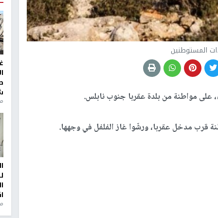
ات المستوطنين
غ
ا
ط
ش
 على مواطنة من بلدة عقربا جنوب نابلس.
منذ 2
 قرب مدخل عقربا، ورشّوا غاز الفلفل في وجهها.
ا
ل
ا
ا
من