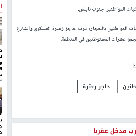
أ
بات المواطنين جنوب نابلس.
ات المواطنين بالحجارة قرب حاجز زعترة العسكري والشارع
د تجمع عشرات المستوطنين في المنطقة.
ط
ل
و
ط
ا
ح
من
طنين
حاجز زعترة
ج
ب مدخل عقربا
د