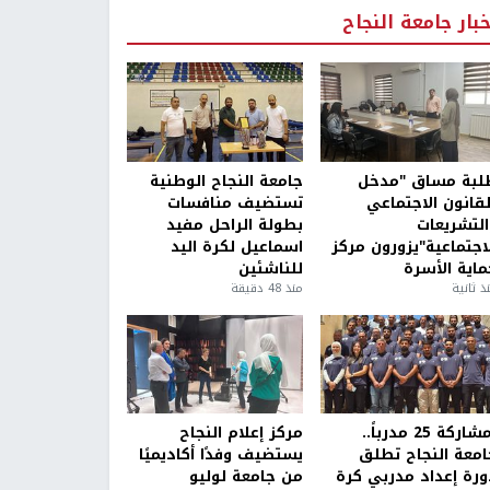
خبار جامعة النجاح
لبة مساق "مدخل
جامعة النجاح الوطنية
لقانون الاجتماعي
تستضيف منافسات
التشريعات
بطولة الراحل مفيد
لاجتماعية"يزورون مركز
اسماعيل لكرة اليد
ماية الأسرة
للناشئين
ذ ثانية
منذ 48 دقيقة
بمشاركة 25 مدرباً..
مركز إعلام النجاح
امعة النجاح تطلق
يستضيف وفدًا أكاديميًا
ورة إعداد مدربي كرة
من جامعة لوليو