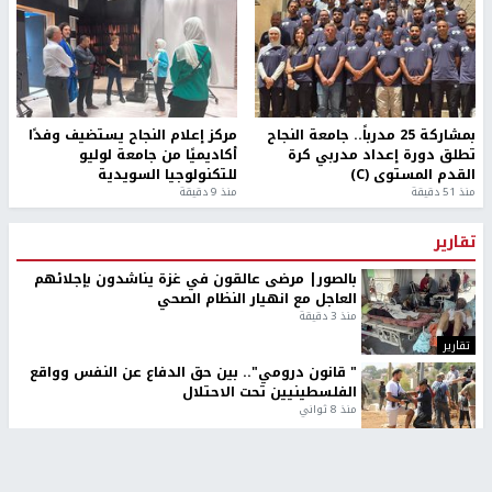
بمشاركة 25 مدرباً.. جامعة النجاح
مركز إعلام النجاح يستضيف وفدًا
تطلق دورة إعداد مدربي كرة
أكاديميًا من جامعة لوليو
القدم المستوى (C)
للتكنولوجيا السويدية
منذ 51 دقيقة
منذ 9 دقيقة
تقارير
بالصور| مرضى عالقون في غزة يناشدون بإجلائهم
العاجل مع انهيار النظام الصحي
منذ 3 دقيقة
تقارير
" قانون درومي".. بين حق الدفاع عن النفس وواقع
الفلسطينيين تحت الاحتلال
منذ 8 ثواني
تقارير
شهداء بينهم أطفال في غزة.. والاحتلال يصعّد
غاراته ويمنح السكان دقائق للإخلاء