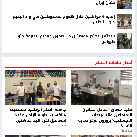
بشأن إيران
إصابة 6 مواطنين خلال هجوم لمستوطنين في واد الرخيم
جنوب الخليل
الاحتلال يحتجز مواطنين من طمون ومخيم الفارعة جنوب
طوباس
أخبار جامعة النجاح
طلبة مساق "مدخل للقانون
جامعة النجاح الوطنية تستضيف
الاجتماعي والتشريعات
منافسات بطولة الراحل مفيد
الاجتماعية"يزورون مركز حماية
اسماعيل لكرة اليد للناشئين
الأسرة
منذ 48 دقيقة
منذ ثانية