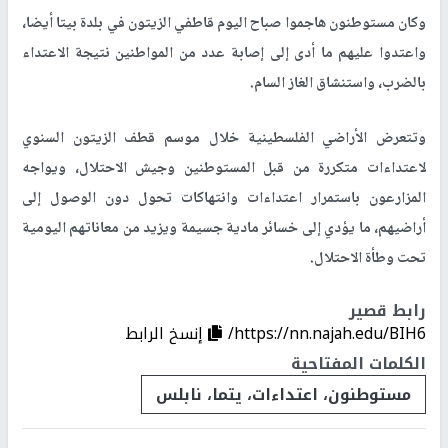
وكان مستوطنون هاجموا صباح اليوم قاطفي الزيتون في بلدة بيتا أيضا،
واعتدوا عليهم ما أدى إلى إصابة عدد من المواطنين نتيجة الاعتداء
بالضرب، واستنشاق الغاز السام.
وتتعرض الأراضي الفلسطينية خلال موسم قطف الزيتون السنوي
لاعتداءات متكررة من قبل المستوطنين وجيش الاحتلال، ويواجه
المزارعون باستمرار اعتداءات وانتهاكات تحول دون الوصول إلى
أراضيهم، ما يؤدي إلى خسائر مادية جسيمة ويزيد من معاناتهم اليومية
تحت وطأة الاحتلال.
رابط قصير
https://nn.najah.edu/BIH6/
إنسخ الرابط
الكلمات المفتاحية
مستوطنون، اعتداءات، يتما، نابلس