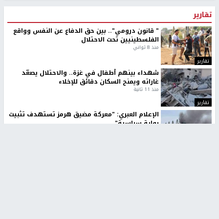
تقارير
" قانون درومي".. بين حق الدفاع عن النفس وواقع
الفلسطينيين تحت الاحتلال
منذ 8 ثواني
تقارير
شهداء بينهم أطفال في غزة.. والاحتلال يصعّد
غاراته ويمنح السكان دقائق للإخلاء
منذ 11 ثانية
تقارير
الإعلام العبري: "معركة مضيق هرمز تستهدف تثبيت
رواية سياسية"
منذ 9 ثواني
تقارير
تصريحات خاصة
تصريحات خاصة
تصريحات خاصة