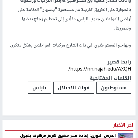
وأفادت مصادر محلية بأن مستوطنين هاجموا المركبات ورشقوها
بالحجارة على الطريق القريبة من مستعمرة "يتسهار" المقامة على
أراضي المواطنين جنوب نابلس، ما أدى إلى تحطيم زجاج بعضها
وتضررها.
ويهاجم المستوطنون في ذات الشارع مركبات المواطنين بشكل متكرر.
رابط قصير
https://nn.najah.edu/AXQH/
الكلمات المفتاحية
مستوطنون
فوات الاحتلال
نابلس
اخر الأخبار
الحرس الثوري: إعادة فتح مضيق هرمز مرهونة بقبول