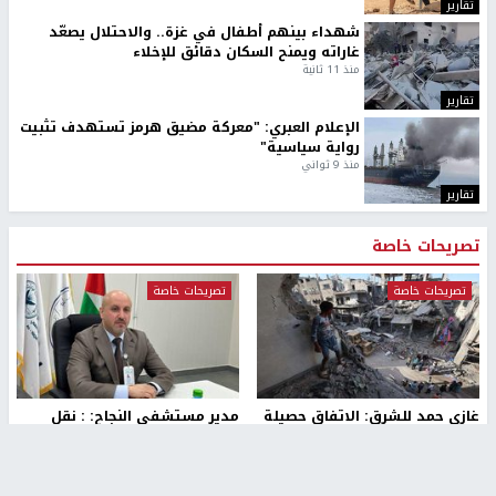
بمشاركة 25 مدرباً.. جامعة النجاح
مركز إعلام النجاح يستضيف وفدًا
تطلق دورة إعداد مدربي كرة
أكاديميًا من جامعة لوليو
القدم المستوى (C)
للتكنولوجيا السويدية
منذ 51 دقيقة
منذ 9 دقيقة
تقارير
" قانون درومي".. بين حق الدفاع عن النفس وواقع
الفلسطينيين تحت الاحتلال
منذ 8 ثواني
تقارير
شهداء بينهم أطفال في غزة.. والاحتلال يصعّد
غاراته ويمنح السكان دقائق للإخلاء
منذ 11 ثانية
تقارير
الإعلام العبري: "معركة مضيق هرمز تستهدف تثبيت
رواية سياسية"
منذ 9 ثواني
تقارير
تصريحات خاصة