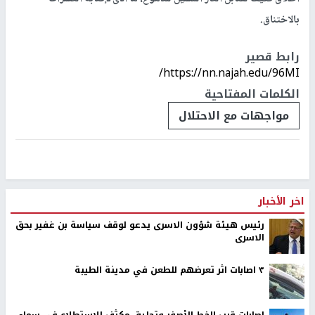
نابلس -
النجاح الإخباري -
أصيب عشرات المواطنين بالاختناق بالغاز
المسيل للدموع، اليوم الأربعاء، خلال مواجهات مع قوات الاحتلال
الإسرائيلي في برقة شمال غرب نابلس.
وذكر مسؤول ملف الاستيطان شمال الضفة غسان دغلس، أن مواجهات
اندلعت بين الشبان وقوات الاحتلال في منطقة المنشرة في برقة، وسط
اطلاق كثيف لقنابل الغاز المسيل للدموع، ما أدى لإصابة العشرات
بالاختناق.
رابط قصير
https://nn.najah.edu/96MI/
الكلمات المفتاحية
مواجهات مع الاحتلال