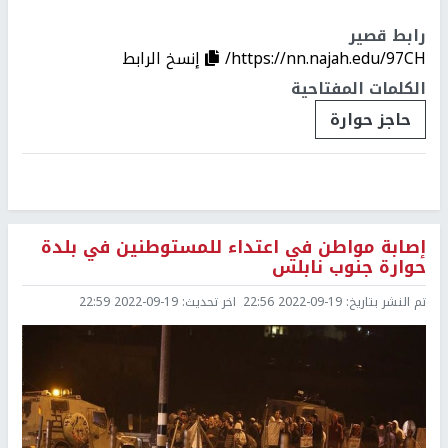
رابط قصير
https://nn.najah.edu/97CH/
إنسخ الرابط
الكلمات المفتاحية
حاجز حوارة
إصابة مواطن في اعتداء للمستوطنين في بلدة
حوارة جنوب نابلس
تم النشر بتاريخ:
2022-09-19 22:56
اخر تحديث:
2022-09-19 22:59