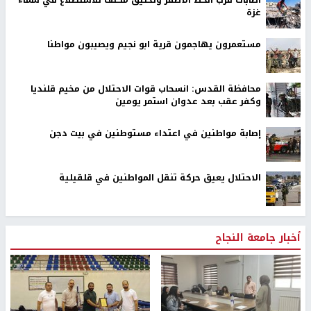
اخر الأخبار
رئيس هيئة شؤون الاسرى يدعو لوقف سياسة بن غفير بحق
الاسرى
٣ اصابات اثر تعرضهم للطعن في مدينة الطيبة
اصابات قرب الخط الأصفر وتحليق مكثف للاستطلاع في سماء
غزة
مستعمرون يهاجمون قرية ابو نجيم ويصيبون مواطنا
محافظة القدس: انسحاب قوات الاحتلال من مخيم قلنديا
وكفر عقب بعد عدوان استمر يومين
إصابة مواطنين في اعتداء مستوطنين في بيت دجن